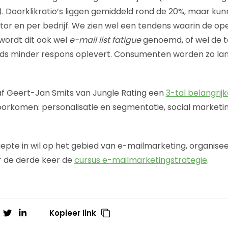
). Doorklikratio’s liggen gemiddeld rond de 20%, maar k
ctor en per bedrijf. We zien wel een tendens waarin de op
 wordt dit ook wel
e-mail list fatigue
genoemd, of wel de 
ds minder respons oplevert. Consumenten worden zo l
f Geert-Jan Smits van Jungle Rating een
3-tal belangrij
orkomen: personalisatie en segmentatie, social marketi
iepte in wil op het gebied van e-mailmarketing, organise
r de derde keer de
cursus e-mailmarketingstrategie
.
Kopieer link