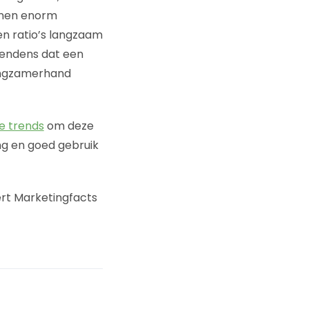
unnen enorm
en ratio’s langzaam
tendens dat een
angzamerhand
ke trends
om deze
ng en goed gebruik
ert Marketingfacts