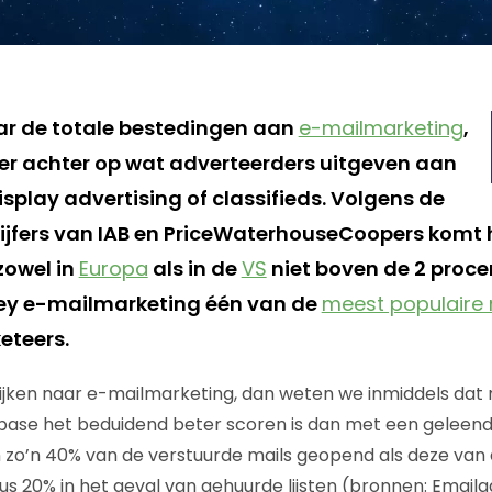
aar de totale bestedingen aan
e-mailmarketing
,
 ver achter op wat adverteerders uitgeven aan
isplay advertising of classifieds. Volgens de
ijfers van IAB en PriceWaterhouseCoopers komt 
zowel in
Europa
als in de
VS
niet boven de 2 procen
ey e-mailmarketing één van de
meest populaire 
eteers.
 kijken naar e-mailmarketing, dan weten we inmiddels dat
se het beduidend beter scoren is dan met een geleend
zo’n 40% van de verstuurde mails geopend als deze van
sus 20% in het geval van gehuurde lijsten (bronnen: Email