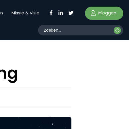
Inloggen
en
Missie & Visie
ing