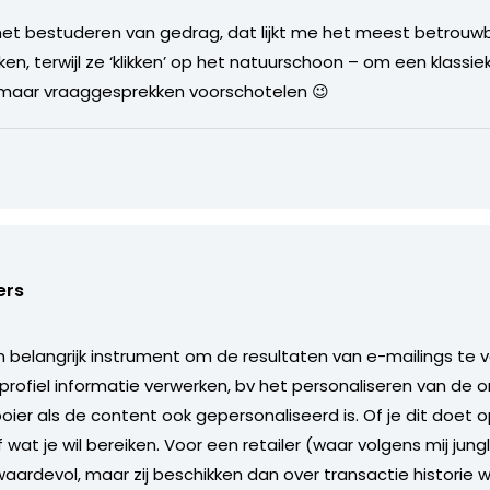
het bestuderen van gedrag, dat lijkt me het meest betrouwba
nken, terwijl ze ‘klikken’ op het natuurschoon – om een klassi
en maar vraaggesprekken voorschotelen 😉
ers
n belangrijk instrument om de resultaten van e-mailings te ver
 profiel informatie verwerken, bv het personaliseren van de
ier als de content ook gepersonaliseerd is. Of je dit doet o
wat je wil bereiken. Voor een retailer (waar volgens mij jungl
aardevol, maar zij beschikken dan over transactie historie