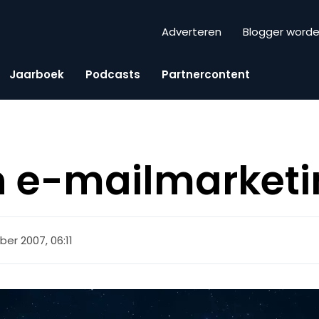
Adverteren
Blogger word
Jaarboek
Podcasts
Partnercontent
n e-mailmarket
ober 2007, 06:11