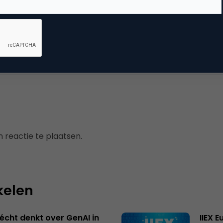
vertising
uws
,
online advertising
 reactie te plaatsen.
kelen
écht denkt over GenAI in
IIEX 