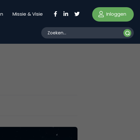
Inloggen
en
Missie & Visie