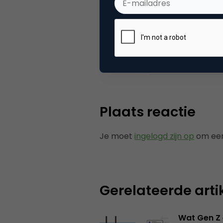
Categorie
Ad
Tags
nie
Plaats reactie
Je moet
ingelogd zijn op
om een
Gerelateerde arti
Wat Gen Z 