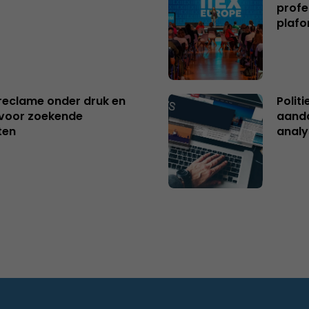
profe
plafo
reclame onder druk en
Polit
s voor zoekende
aanda
ten
analy