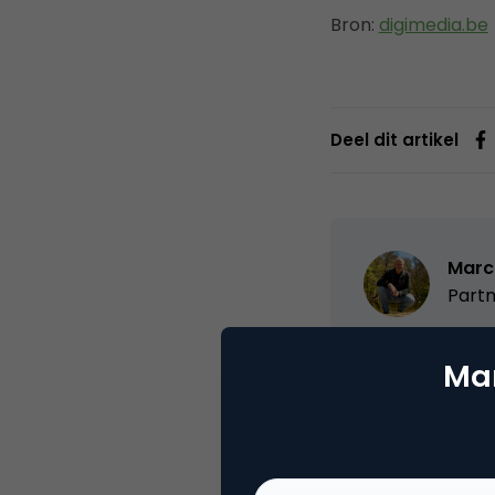
Bron:
digimedia.be
Deel dit artikel
Marc
Partn
Oprichter/partn
Mar
VPRO, Bestuur Lu