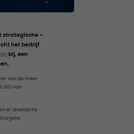
t strategische –
cht het bedrijf
oda
bij, een
en.
 Ver van de meer
d USD van
en er drastische
getargete