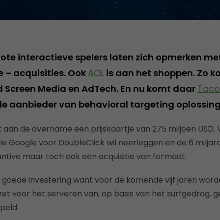
rote interactieve spelers laten zich opmerken me
e – acquisities. Ook
AOL
is aan het shoppen. Zo ko
d Screen Media en AdTech. En nu komt daar
Tac
 aanbieder van behavioral targeting oplossing
t aan de overname een prijskaartje van 275 miljoen USD.
die Google voor DoubleClick wil neerleggen en de 6 miljar
ntive maar toch ook een acquisitie van formaat.
goede investering want voor de komende vijf jaren word
mzet voor het serveren van, op basis van het surfgedrag, 
peld.