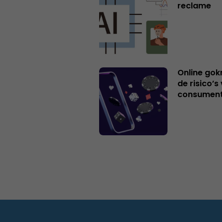
reclame
Online gok
de risico’
consumen