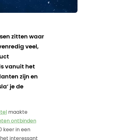
ssen zitten waar
venredig veel,
duct
s vanuit het
anten zijn en
la’ je de
tel
maakte
nten ontbinden
 keer in een
s het interessant