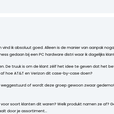
 vind ik absoluut goed. Alleen is de manier van aanpak nogal
iness gedaan bij een PC hardware distri waar ik dagelijks kla
en. De truuk is om de klant zélf het idee te geven dat het bet
 af hoe AT&T en Verizon dit case-by-case doen?
el weggestuurd of wordt deze groep gewoon zwaar gedemot
t voor soort klanten dit waren? Welk produkt namen ze af? 
aalt door je assortiment…