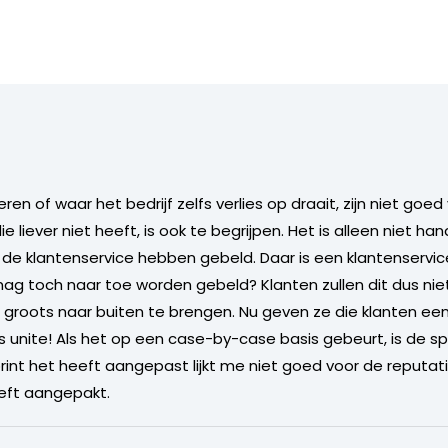
en of waar het bedrijf zelfs verlies op draait, zijn niet goed
 die liever niet heeft, is ook te begrijpen. Het is alleen niet h
r de klantenservice hebben gebeld. Daar is een klantenservi
ag toch naar toe worden gebeld? Klanten zullen dit dus niet
t groots naar buiten te brengen. Nu geven ze die klanten ee
s unite! Als het op een case-by-case basis gebeurt, is de sp
nt het heeft aangepast lijkt me niet goed voor de reputatie
eeft aangepakt.