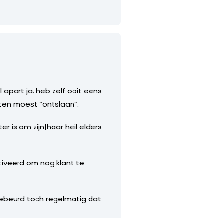
 apart ja. heb zelf ooit eens
nten moest “ontslaan”.
er is om zijn|haar heil elders
iveerd om nog klant te
Gebeurd toch regelmatig dat