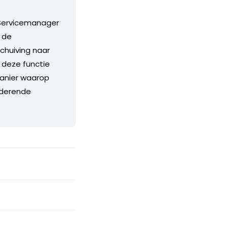
 Servicemanager
r de
chuiving naar
 deze functie
manier waarop
nderende