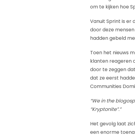
om te kijken hoe S
Vanuit Sprint is er
door deze mensen e
hadden gebeld met
Toen het nieuws ma
klanten reageren op
door te zeggen dat
dat ze eerst hadd
Communities Domina
“We in the blogosp
“Kryptonite”.”
Het gevolg laat zi
een enorme toename