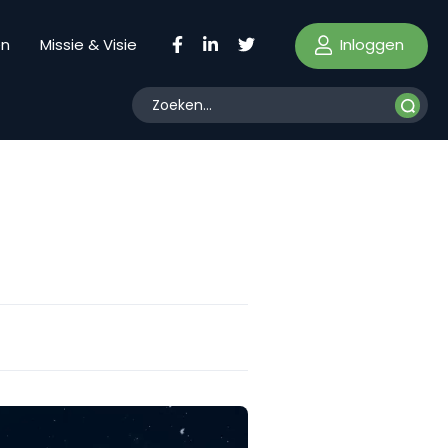
Inloggen
en
Missie & Visie