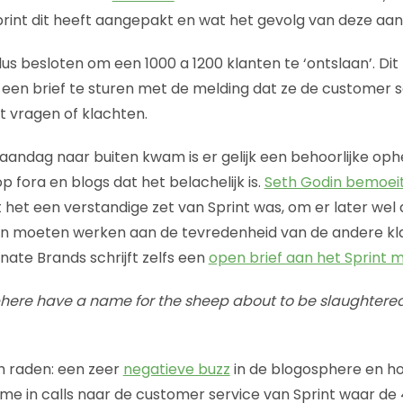
print dit heeft aangepakt en wat het gevolg van deze aanp
 dus besloten om een 1000 a 1200 klanten te ‘ontslaan’. D
en brief te sturen met de melding dat ze de customer s
 vragen of klachten.
andag naar buiten kwam is er gelijk een behoorlijke oph
 fora en blogs dat het belachelijk is.
Seth Godin bemoeit
 het een verstandige zet van Sprint was, om er later wel
en moeten werken aan de tevredenheid van de andere kl
te Brands schrijft zelfs een
open brief aan het Sprint
here have a name for the sheep about to be slaughtered l
ch raden: een zeer
negatieve buzz
in de blogosphere en ho
 in calls naar de customer service van Sprint waar de 