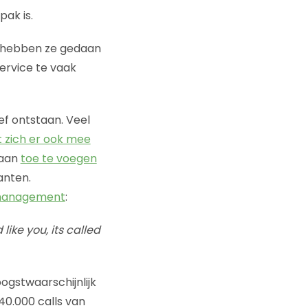
ak is.
it hebben ze gedaan
ervice te vaak
ef ontstaan. Veel
 zich er ook mee
 aan
toe te voegen
anten.
 management
:
ike you, its called
ogstwaarschijnlijk
40.000 calls van