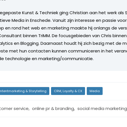
egepaste Kunst & Techniek ging Christian aan het werk als
ctieve Media in Enschede. Vanuit zijn interesse en passie voo
op en rond het web en marketing maakte hij onlangs de vers
Consultant binnen TriMM. De focusgebieden van Chris binnen
alytics en Blogging. Daarnaast houdt hij zich bezig met de 
beste met hun contacten kunnen communiceren in het vera
de technologie en marketing/communicatie.
ntentmarketing & Storytelling
CRM, Loyalty & CX
Media
tomer service
,
online pr & branding
,
social media marketing