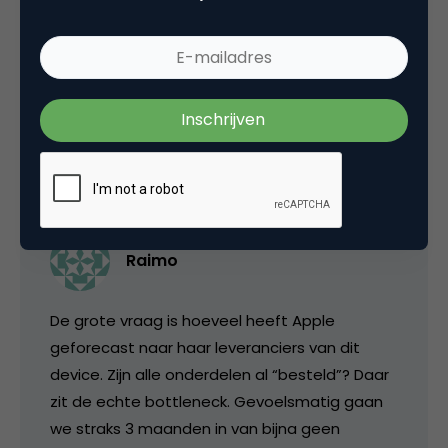
voor de marketingafdeling van Apple, daar
hebben ze het begrip customer value goed
begrepen.
6 juli 2007 om 07:19
Raimo
De grote vraag is hoeveel heeft Apple
geforecast naar haar leveranciers van dit
device. Zijn alle onderdelen al “besteld”? Daar
zit de echte bottleneck. Gevoelsmatig gaan
we straks 3 maanden in van bijna geen