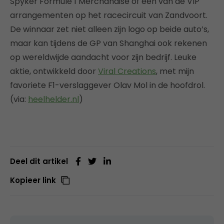
Spyker Formule 1 Merchandise of een van de VIP
arrangementen op het racecircuit van Zandvoort.
De winnaar zet niet alleen zijn logo op beide auto’s,
maar kan tijdens de GP van Shanghai ook rekenen
op wereldwijde aandacht voor zijn bedrijf. Leuke
aktie, ontwikkeld door
Viral Creations
, met mijn
favoriete F1-verslaggever Olav Mol in de hoofdrol.
(via:
heelhelder.nl
)
Deel dit artikel
Kopieer link