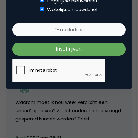
Emiel Kamzol
Dagelijkse nieuwsbrief
Wekelijkse nieuwsbrief
Ik vind de cup-a-soup actie geslaagder. Mooi
zo’n gratis cursus nederlands.
5 juli 2007 om 06:00
Peter Bonjernoor
Waarom moet ik nou weer verplicht een
‘vriend’ opgeven? Zodat anderen ongevraagd
gespamd kunnen worden? Doei!