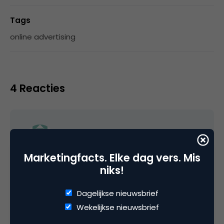
Tags
online advertising
4 Reacties
Pieter Bas Elskamp
Marketingfacts. Elke dag vers. Mis
niks!
@ Bas:
Mooie omschrijving van de sterke en zwakkere
Dagelijkse nieuwsbrief
punten van de vacatures. Die van de trainees
Wekelijkse nieuwsbrief
was ik ook al tegengekomen en de mismatch