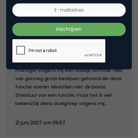
tussen de titel trainee en de omschrijving van
een stagair zorgde er bij mij wel voor de ik
verder geheel niet meer interesseerde. Een
belangrijke (en correcte) titel is volgens mij
belangrijker dan de rest wat jij noemde voor
GroupM…
Verder is de functie van assistent marketing
manager volgens mij een redelijk normale. Heb
van genoeg grote bedrijven gehoord die deze
functie voeren. Misschien niet de beste
titelatuur van een functie, maar het is wel
bekend bij diens doelgroep volgens mij…
21 juni 2007 om 09:57