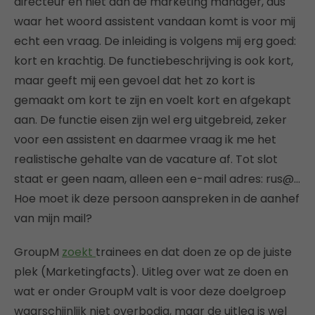
directeur en niet aan de marketing manager, dus
waar het woord assistent vandaan komt is voor mij
echt een vraag. De inleiding is volgens mij erg goed:
kort en krachtig. De functiebeschrijving is ook kort,
maar geeft mij een gevoel dat het zo kort is
gemaakt om kort te zijn en voelt kort en afgekapt
aan. De functie eisen zijn wel erg uitgebreid, zeker
voor een assistent en daarmee vraag ik me het
realistische gehalte van de vacature af. Tot slot
staat er geen naam, alleen een e-mail adres: rus@…
Hoe moet ik deze persoon aanspreken in de aanhef
van mijn mail?
GroupM
zoekt
trainees en dat doen ze op de juiste
plek (Marketingfacts). Uitleg over wat ze doen en
wat er onder GroupM valt is voor deze doelgroep
waarschijnlijk niet overbodig, maar de uitleg is wel