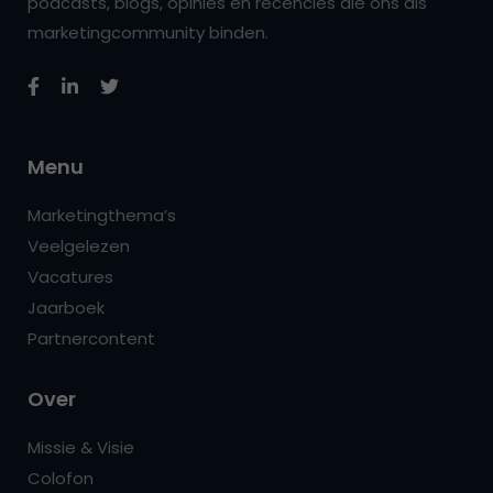
podcasts, blogs, opinies en recencies die ons als
marketingcommunity binden.
Menu
Marketingthema’s
Veelgelezen
Vacatures
Jaarboek
Partnercontent
Over
Missie & Visie
Colofon