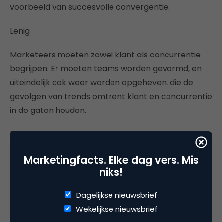
voorbeeld van succesvolle convergentie.
Lenig
Marketeers moeten zowel klant als concurrentie
begrijpen. Er moeten teams worden gevormd, en
uiteindelijk ook weer worden opgeheven, die de
gevolgen van trends omtrent klant en concurrentie
in de gaten houden.
Een netwerk van externe denkers en partners is
nodig. Deze buitenstaanders kunnen het bedrijf up-
Marketingfacts. Elke dag vers. Mis
to-date houden over wisselingen in klantdenken en
niks!
mogelijke aanvallen van concurrenten.
Dagelijkse nieuwsbrief
Een bedrijf dient ‘lenig’ te worden om zich zijwaarts
Wekelijkse nieuwsbrief
te kunnen bewegen naar andere branches. Er