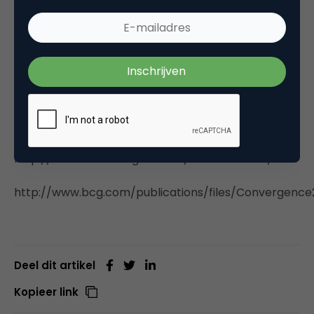
moet geld worden gereserveerd om deze
bewegingen mogelijk te maken. De initiatieven
dienen te worden beschouwd als ondernemingen
op zich. Talent van zowel binnen als buiten het
bedrijf, moet erbij worden betrokken.
Partnerschappen moeten worden opgezocht en
onderhouden.
http://www.marketingonline.nl/researchbase/
http://www.bcg.com/publications/files/Convergence
Deel dit artikel
Kopieer link