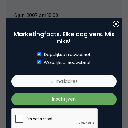
6 juni 2007 om 18:03
Marketingfacts. Elke dag vers. Mis
niks!
moojen
Dagelijkse nieuwsbrief
Wekelijkse nieuwsbrief
@Marco: Inderdaad leuk om elkaar eens offline
te ontmoeten
@Sint: Klopt helemaal!
@Carl: Interessant, factor 5 is niet niks.
6 juni 2007 om 18:08