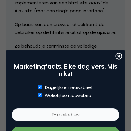
implementeren van een html site
naast
de
Ajax site (met een single page interface).
Op basis van een browser check komt de
gebruiker op de html site uit of op de ajax site.
Zo behoudt je tenminste de volledige
functionaliteit in je AJAX omgeving die je voor
ogen had.
Marketingfacts. Elke dag vers. Mis
niks!
18 april 2007 om 07:09
Dagelijkse nieuwsbrief
Wekelijkse nieuwsbrief
Tim Hofman