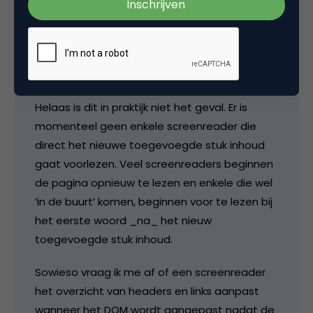
“Voor blinden betekent dat bijvoorbeeld dat
de screen-reader het nieuwe stukje DOM gaat
voorlezen.”
@Andre
Helaas is dit in praktijk niet het geval. Er is
momenteel geen enkele screenreader die
direct het nieuwe toegevoegde stuk inhoud
gaat voorlezen. Veel screenreaders beginnen
de pagina opnieuw te lezen en enkele die wel
‘in de buurt’ komen, beginnen voor te lezen bij
het eerste woord _na_ het nieuw
toegevoegde stuk inhoud.
Sowieso vraag ik me af of een screenreader
het overzicht van headers en links aanpast
wanneer het DOM wordt aangepast nadat de