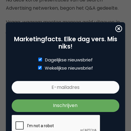
Advertising netwerken, begon het Q&A gedeelte.
Vraag:
waarom moeten mensen geld uitgeven in
jouw netwerk?
Marketingfacts. Elke dag vers. Mis
MSN
niks!
:
Dagelijkse nieuwsbrief
Wekelijkse nieuwsbrief
Hoogte kwaliteit converterende clicks
Mogelijkheden om je publiek te leren kennen, door
o.a. info over geslacht, geo’s, etc.
Yahoo
: