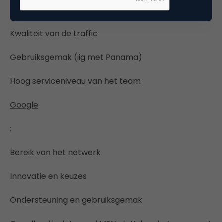
Groot bereik netwerk
Kwaliteit van de traffic
Gebruiksgemak (iig met Panama)
Hoog serviceniveau van het team
Google
:
Bereik van het netwerk
Innovatie en keuzes
Ondersteuning en gebruiksgemak