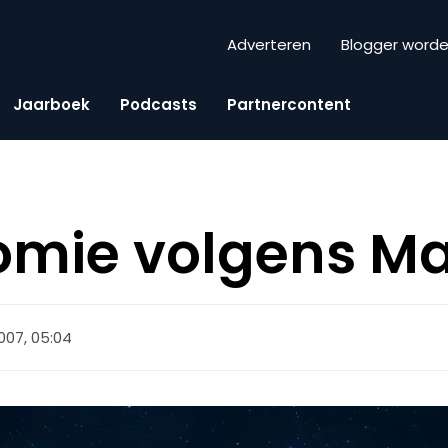
Adverteren
Blogger word
Jaarboek
Podcasts
Partnercontent
omie volgens M
2007, 05:04