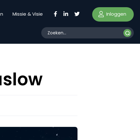
Inloggen
en
Missie & Visie
aslow