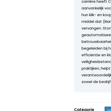
carrière heeft 
aanvankelijk vo
hun klik- en ko
middel dat (kla
vervangen. Stond
geautomatiseerd
betrouwbaarheid
begeleiden bij 
efficiëntie en 
veiligheidsstand
praktijken, help
verantwoordelij
zowel de bedrij
Categorie
Co