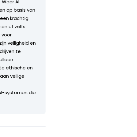
. Waar AI
en op basis van
 een krachtig
en of zelfs
I voor
n veiligheid en
rijven te
alleen
te ethische en
aan veilige
 AI-systemen die