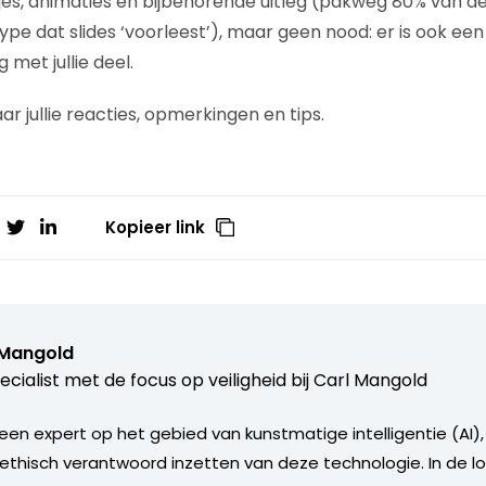
mpjes, animaties en bijbehorende uitleg (pakweg 80% van d
type dat slides ‘voorleest’), maar geen nood: er is ook een 
met jullie deel.
r jullie reacties, opmerkingen en tips.
Kopieer link
 Mangold
ecialist met de focus op veiligheid bij Carl Mangold
 een expert op het gebied van kunstmatige intelligentie (AI)
 ethisch verantwoord inzetten van deze technologie. In de lo