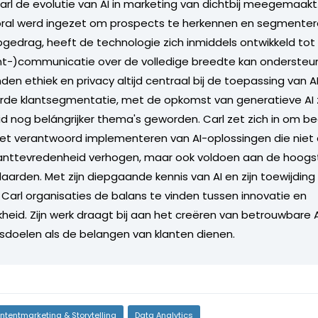
Carl de evolutie van AI in marketing van dichtbij meegemaakt
oral werd ingezet om prospects te herkennen en segmenter
opgedrag, heeft de technologie zich inmiddels ontwikkeld tot
nt-)communicatie over de volledige breedte kan ondersteun
en ethiek en privacy altijd centraal bij de toepassing van A
e klantsegmentatie, met de opkomst van generatieve AI zij
 nog belángrijker thema's geworden. Carl zet zich in om bed
het verantwoord implementeren van AI-oplossingen die niet 
klanttevredenheid verhogen, maar ook voldoen aan de hoogs
aarden. Met zijn diepgaande kennis van AI en zijn toewijding 
t Carl organisaties de balans te vinden tussen innovatie en
kheid. Zijn werk draagt bij aan het creëren van betrouwbare
fsdoelen als de belangen van klanten dienen.
ntentmarketing & Storytelling
Data Analytics