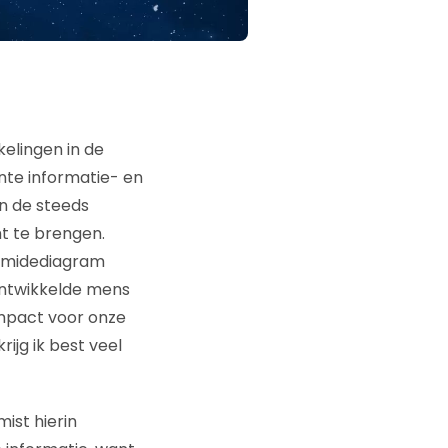
kelingen in de
nte informatie- en
n de steeds
t te brengen.
ramidediagram
ontwikkelde mens
impact voor onze
ijg ik best veel
ist hierin