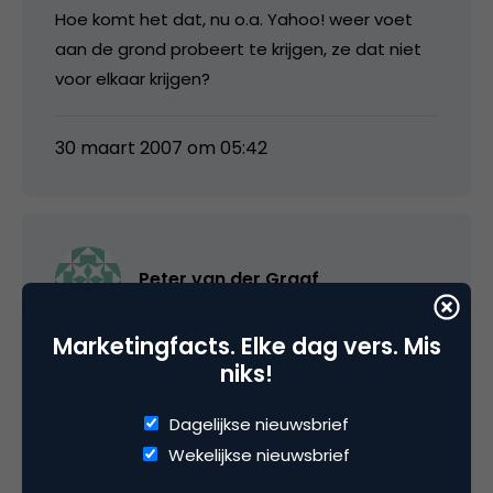
Hoe komt het dat, nu o.a. Yahoo! weer voet
aan de grond probeert te krijgen, ze dat niet
voor elkaar krijgen?
30 maart 2007 om 05:42
Peter van der Graaf
Marketingfacts. Elke dag vers. Mis
Ook wel interessant om te weten:
“Welke
niks!
vertical search methoden als mobile search,
local search, news search en image search
Dagelijkse nieuwsbrief
worden er in Nederland gebruikt?”
Wekelijkse nieuwsbrief
“Hoe tevreden is men met de zoekresultaten?”