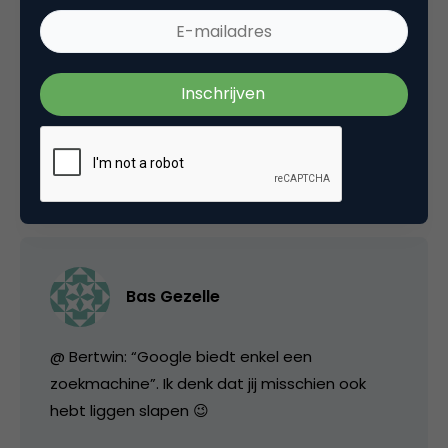
… en nog meer mogelijke vragen.
Als er volgend jaar een uitgebreider onderzoek
wordt gedaan, wil ik daar wel aan meebetalen.
30 maart 2007 om 08:53
Bas Gezelle
@ Bertwin: “Google biedt enkel een
zoekmachine”. Ik denk dat jij misschien ook
hebt liggen slapen 😉