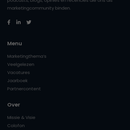
podcasts, blogs, opinies en recencies die ons als
marketingcommunity binden.
Menu
Marketingthema’s
Veelgelezen
Vacatures
Jaarboek
Partnercontent
Over
Missie & Visie
Colofon