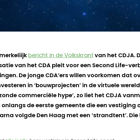
merkeliijk
bericht in de Volkskrant
van het CDJA. 
atie van het CDA pleit voor een Second Life-ver
lingen. De jonge CDA’ers willen voorkomen dat 
vesteren in ‘bouwprojecten’ in de virtuele wereld
ezonde commerciële hype’, zo liet het CDJA van
onlangs de eerste gemeente die een vestiging o
arna volgde Den Haag met een ‘strandtent’. Die 