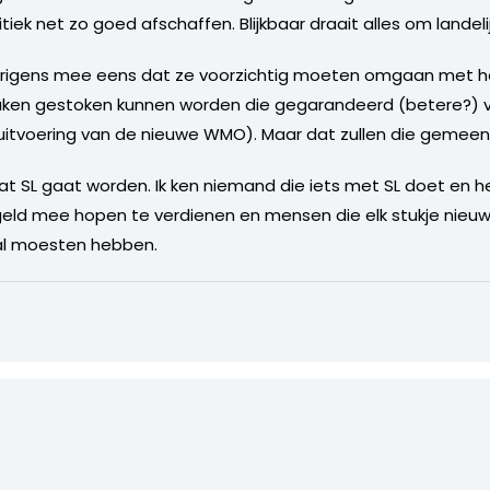
tiek net zo goed afschaffen. Blijkbaar draait alles om landelij
verigens mee eens dat ze voorzichtig moeten omgaan met he
zaken gestoken kunnen worden die gegarandeerd (betere?) v
 uitvoering van de nieuwe WMO). Maar dat zullen die gemee
wat SL gaat worden. Ik ken niemand die iets met SL doet en het
eld mee hopen te verdienen en mensen die elk stukje nieu
d al moesten hebben.