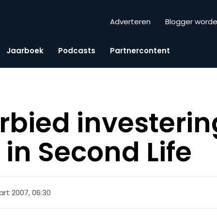
Adverteren
Blogger word
Jaarboek
Podcasts
Partnercontent
rbied investerin
 in Second Life
rt 2007, 06:30