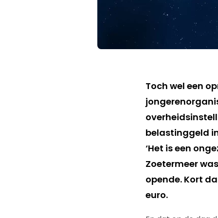
Toch wel een op
jongerenorganis
overheidsinstel
belastinggeld in
‘Het is een ong
Zoetermeer was 
opende. Kort da
euro.