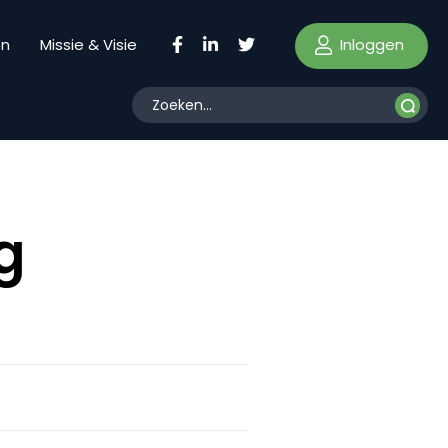
Inloggen
en
Missie & Visie
g