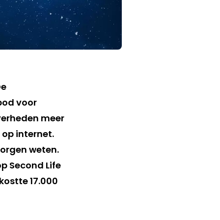
De
bod voor
overheden meer
 op internet.
morgen weten.
p Second Life
kostte 17.000