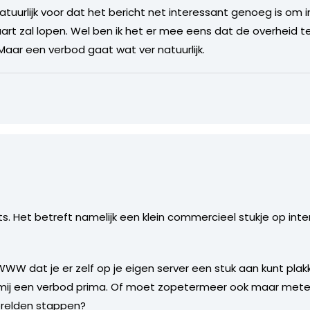
atuurlijk voor dat het bericht net interessant genoeg is om 
aart zal lopen. Wel ben ik het er mee eens dat de overheid
 Maar een verbod gaat wat ver natuurlijk.
ats. Het betreft namelijk een klein commercieel stukje op in
 WWW dat je er zelf op je eigen server een stuk aan kunt pla
jkt mij een verbod prima. Of moet zopetermeer ook maar metee
erelden stappen?