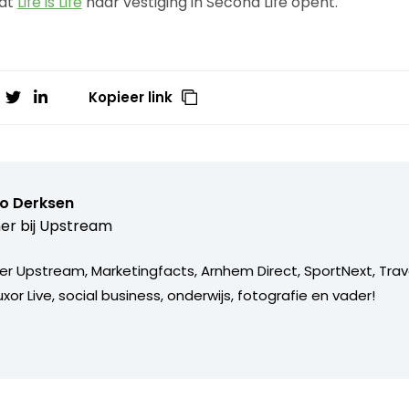
dat
Life is Life
haar vestiging in Second Life opent.
Kopieer link
o Derksen
er bij
Upstream
er Upstream, Marketingfacts, Arnhem Direct, SportNext, Trav
xor Live, social business, onderwijs, fotografie en vader!