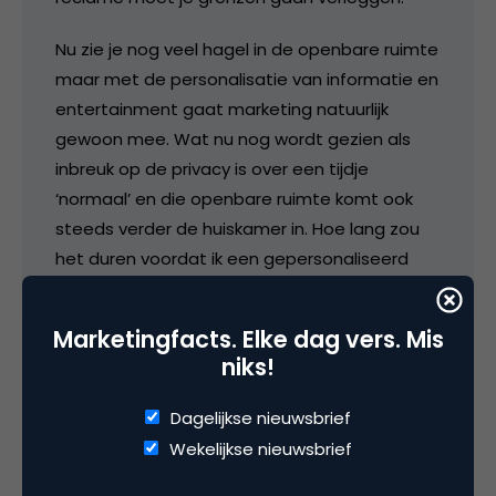
Nu zie je nog veel hagel in de openbare ruimte
maar met de personalisatie van informatie en
entertainment gaat marketing natuurlijk
gewoon mee. Wat nu nog wordt gezien als
inbreuk op de privacy is over een tijdje
‘normaal’ en die openbare ruimte komt ook
steeds verder de huiskamer in. Hoe lang zou
het duren voordat ik een gepersonaliseerd
reclameblok tijdens m’n favoriete film krijg?
(Wat sommige gezinnen een beetje kan
Marketingfacts. Elke dag vers. Mis
ontwrichten dus misschien duurt het toch nog
niks!
wel even.)
Dagelijkse nieuwsbrief
26 maart 2007 om 11:57
Wekelijkse nieuwsbrief