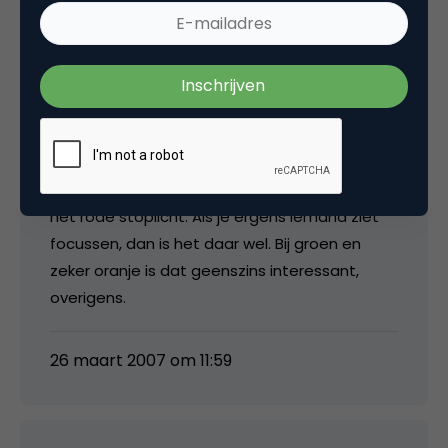
Christian Batist
Ongetwijfeld al eerder bedacht, maar ik zie
nog steeds een mooie positie voor een kleine
lokale advertentie vlak onder/naast/boven
het rode stoplicht. Als je ergens iemand ziet
focussen, dan is het daar wel. Bij groen en
zeker oranje is dat geenszins interessant,
overigens.
26 maart 2007 om 11:59