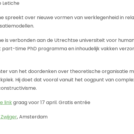
o Letiche
che spreekt over nieuwe vormen van werklegenheid in rela
satiemodellen.
he is verbonden aan de Utrechtse universiteit voor humanis
het part-time PhD programma en inhoudelijk vakken verz
.
hter van het doordenken over theoretische organisatie m
kplek. Hij doet dat vooral vanuit het oogpunt van complex
 constructivisme.
e link
graag voor 17 april. Gratis entrée
 Zwijger
, Amsterdam