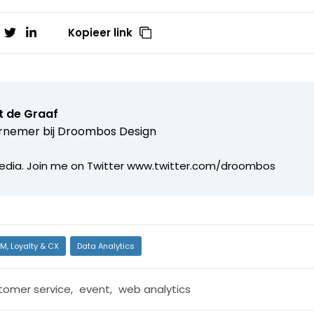
Kopieer link
t de Graaf
rnemer bij
Droombos Design
edia. Join me on Twitter www.twitter.com/droombos
M, Loyalty & CX
Data Analytics
tomer service
,
event
,
web analytics