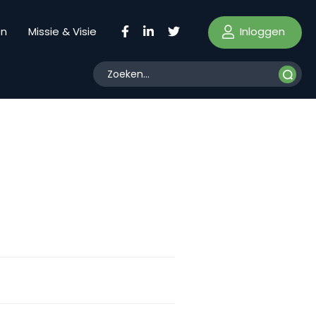
Inloggen
en
Missie & Visie