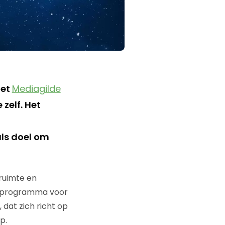
het
Mediagilde
 zelf. Het
ls doel om
ruimte en
id programma voor
 dat zich richt op
p.