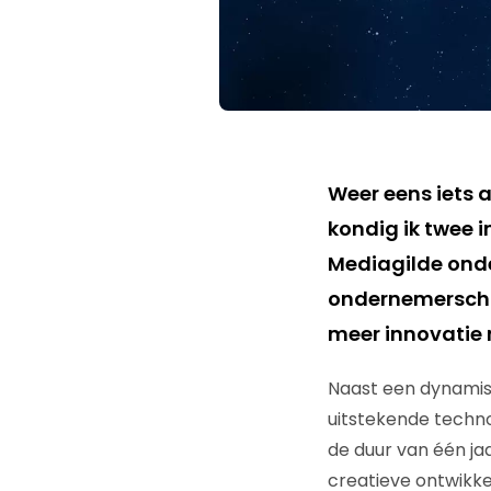
Weer eens iets a
kondig ik twee i
Mediagilde onde
ondernemerscha
meer innovatie 
Naast een dynamisc
uitstekende techno
de duur van één jaa
creatieve ontwikk