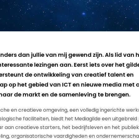
nders dan jullie van mij gewend zijn. Als lid van 
nteressante lezingen aan. Eerst iets over het gilde
rsteunt de ontwikkeling van creatief talent en
p op het gebied van ICT en nieuwe media met a
naar de markt en de samenleving te brengen.
he en creatieve omgeving, een volledig ingerichte werk
logische faciliteiten, biedt het Mediagilde een uitgebre
r aan creatieve starters, het bedrijfsleven en het publiek,
eling, organisatorische vaardigheden en ondernemerscha