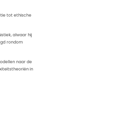
tie tot ethische
tiek, alwaar hij
orgd rondom
odellen naar de
iteitstheoriën in