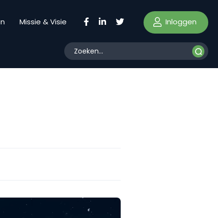
Inloggen
en
Missie & Visie