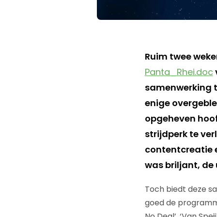
Ruim twee weken
Panta_Rhei.doc
samenwerking tu
enige overgeble
opgeheven hoofd,
strijdperk te ve
contentcreatie 
was briljant, de
Toch biedt deze s
goed de programma’s
No Deal’, ‘Van Spe