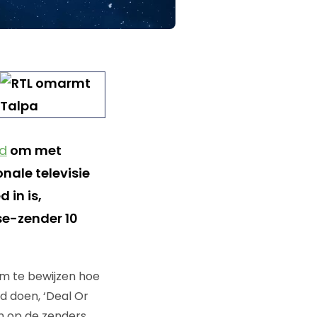
id
om met
nale televisie
 in is,
se-zender 10
m te bewijzen hoe
ed doen, ‘Deal Or
an op de zenders