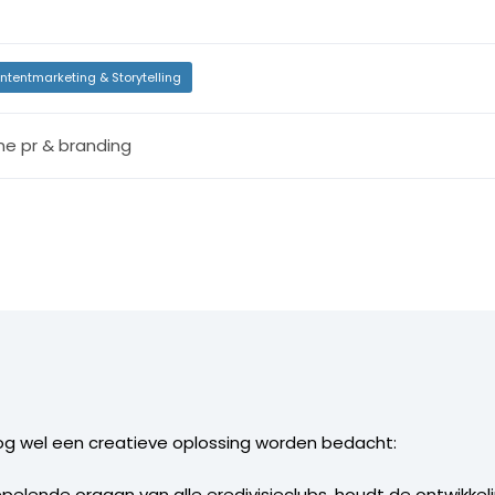
ntentmarketing & Storytelling
ine pr & branding
g wel een creatieve oplossing worden bedacht:
oepelende orgaan van alle eredivisieclubs, houdt de ontwikke