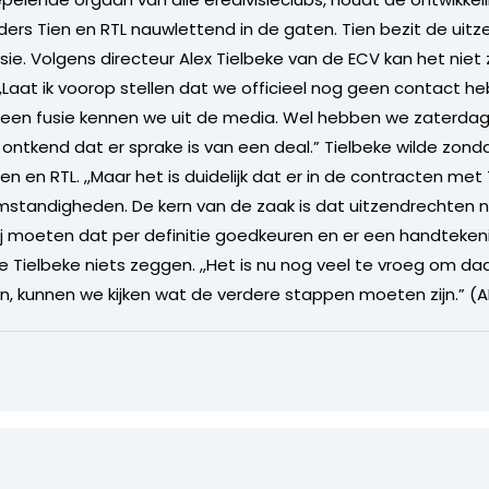
ers Tien en RTL nauwlettend in de gaten. Tien bezit de uit
ie. Volgens directeur Alex Tielbeke van de ECV kan het niet 
Laat ik voorop stellen dat we officieel nog geen contact h
er een fusie kennen we uit de media. Wel hebben we zaterda
ntkend dat er sprake is van een deal.” Tielbeke wilde zond
en RTL. ,,Maar het is duidelijk dat er in de contracten met 
standigheden. De kern van de zaak is dat uitzendrechten n
 Wij moeten dat per definitie goedkeuren en er een handteken
e Tielbeke niets zeggen. ,,Het is nu nog veel te vroeg om daa
Tien, kunnen we kijken wat de verdere stappen moeten zijn.” 