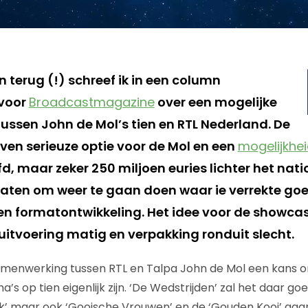
 terug (!) schreef ik in een column
voor
Broadcastmagazine
over een mogelijke
ssen John de Mol’s tien en RTL Nederland. De
ven serieuze optie voor de Mol en een
mogelijkhe
 maar zeker 250 miljoen euries lichter het natio
rlaten om weer te gaan doen waar ie verrekte goed
en formatontwikkeling. Het idee voor de showca
 uitvoering matig en verpakking ronduit slecht.
amenwerking tussen RTL en Talpa John de Mol een kans o
 op tien eigenlijk zijn. ‘De Wedstrijden’ zal het daar go
ijk’ maar ook ‘Gooische Vrouwen’ en de ‘Gouden Kooi’ ga