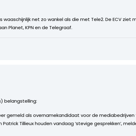
is waaschijnlijk net zo wankel als die met Tele2. De ECV ziet
aan Planet, KPN en de Telegraaf.
) belangstelling:
weer gemeld als overnamekandidaat voor de mediabedrijven 
atrick Tillieux houden vandaag ‘stevige gesprekken’, melde