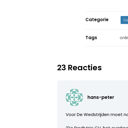
Categorie
Co
Tags
onl
23 Reacties
hans-peter
Voor De Wedstrijden moet no
“De Eredivisie CV, het overk