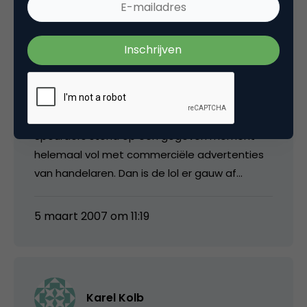
Dat is ook mijn ervaring, de meeste reacties
komen binnen via Marktplaats. Ik vind trouwens
ook veel meer van mijn gading op Marktplaats.
Het meeste dat op Speurders staat, is ook al
op MP te vinden (dwz. mensen plaatsen één
advertentie op meerdere sites).
Speurders stond op een gegeven moment
helemaal vol met commerciële advertenties
van handelaren. Dan is de lol er gauw af…
5 maart 2007 om 11:19
Karel Kolb