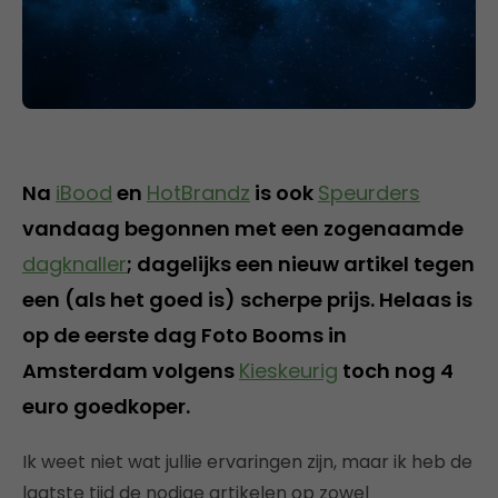
Na
iBood
en
HotBrandz
is ook
Speurders
vandaag begonnen met een zogenaamde
dagknaller
; dagelijks een nieuw artikel tegen
een (als het goed is) scherpe prijs. Helaas is
op de eerste dag Foto Booms in
Amsterdam volgens
Kieskeurig
toch nog 4
euro goedkoper.
Ik weet niet wat jullie ervaringen zijn, maar ik heb de
laatste tijd de nodige artikelen op zowel