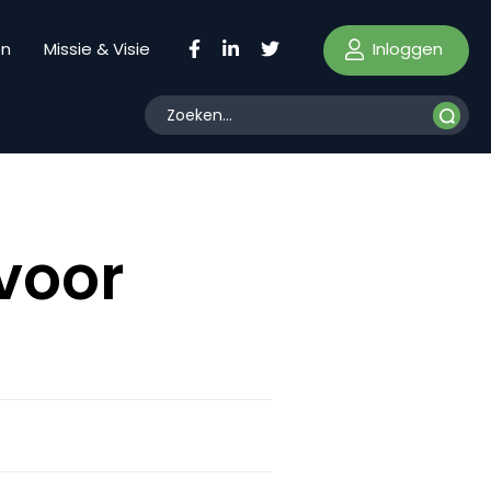
Inloggen
en
Missie & Visie
 voor