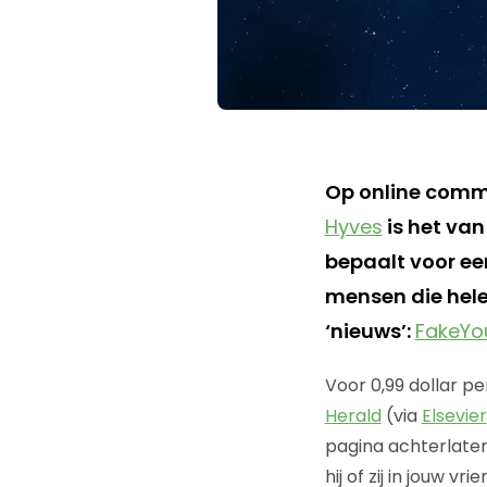
Op online comm
Hyves
is het va
bepaalt voor een
mensen die hele
‘nieuws’:
FakeYo
Voor 0,99 dollar p
Herald
(via
Elsevier
pagina achterlaten
hij of zij in jouw 