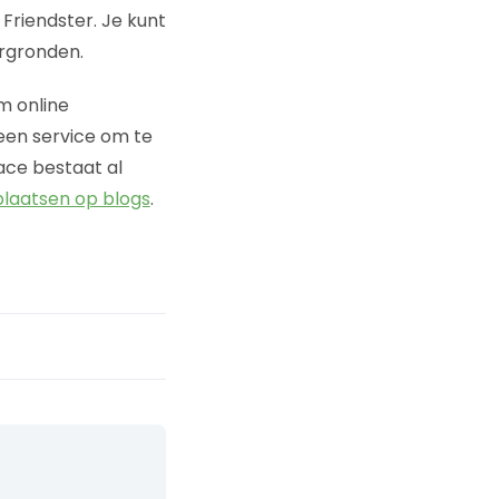
riendster. Je kunt
ergronden.
m online
 een service om te
ace bestaat al
laatsen op blogs
.