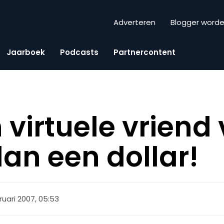
Adverteren
Blogger word
Jaarboek
Podcasts
Partnercontent
 virtuele vriend
an een dollar!
ruari 2007, 05:53