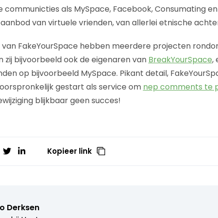
e communicties als MySpace, Facebook, Consumating en F
 aanbod van virtuele vrienden, van allerlei etnische acht
rs van FakeYourSpace hebben meerdere projecten rondo
n zij bijvoorbeeld ook de eigenaren van
BreakYourSpace
,
nden op bijvoorbeeld MySpace. Pikant detail, FakeYourSp
s oorspronkelijk gestart als service om
nep comments te p
wijziging blijkbaar geen succes!
Kopieer link
o Derksen