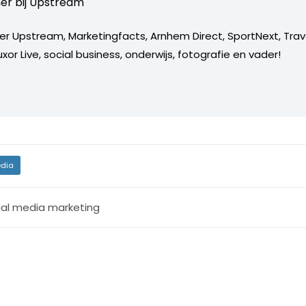
er bij
Upstream
er Upstream, Marketingfacts, Arnhem Direct, SportNext, Trav
xor Live, social business, onderwijs, fotografie en vader!
dia
ial media marketing