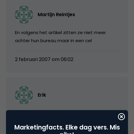
Martijn Reintjes
En volgens het artikel zitten ze niet meer
achter hun bureau maar in een cel
2 februari 2007 om 06:02
Erik
@erno: inderdaad deze mensen moeten
gewoon gaan betalen voor alle onnodig
Marketingfacts. Elke dag vers. Mis
gemaakte kosten. Hadden ze maar zo slim