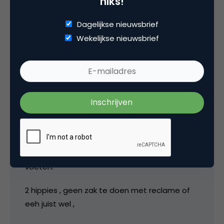
niks!
moeten zijn om in deze tijd de politie in te
lichten.
Dagelijkse nieuwsbrief
Wekelijkse nieuwsbrief
2 februari 2007 om 08:10
Hemaworstje
Ach ja internetkennis hé , die beide heren zijn
reeds lang na storting van 2500 $ op vrije
voeten.
2 hippies , geen zak te doen met reclame of
eeh juist wel ,