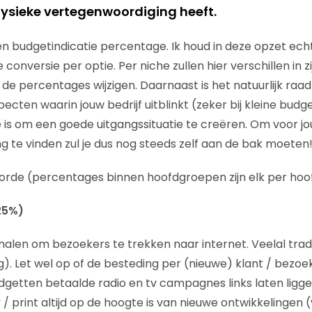
 fysieke vertegenwoordiging heeft.
een budgetindicatie percentage. Ik houd in deze opzet ec
onversie per optie. Per niche zullen hier verschillen in zi
de percentages wijzigen. Daarnaast is het natuurlijk ra
ecten waarin jouw bedrijf uitblinkt (zeker bij kleine budg
e is om een goede uitgangssituatie te creëren. Om voor jo
ng te vinden zul je dus nog steeds zelf aan de bak moeten
lgorde (percentages binnen hoofdgroepen zijn elk per ho
25%)
alen om bezoekers te trekken naar internet. Veelal trad
). Let wel op of de besteding per (nieuwe) klant / bezoe
udgetten betaalde radio en tv campagnes links laten ligge
v / print altijd op de hoogte is van nieuwe ontwikkelingen 