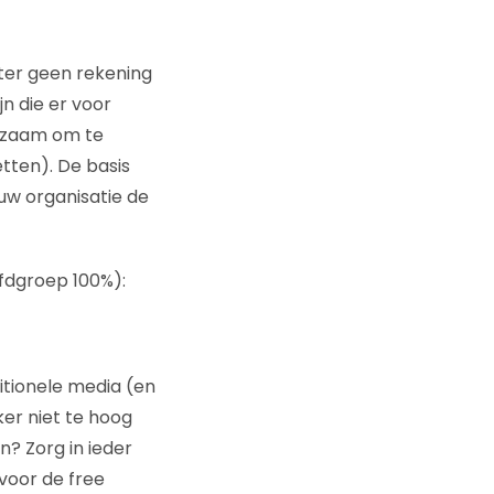
hter geen rekening
jn die er voor
adzaam om te
etten). De basis
uw organisatie de
!
ofdgroep 100%):
itionele media (en
ker niet te hoog
n? Zorg in ieder
(voor de free