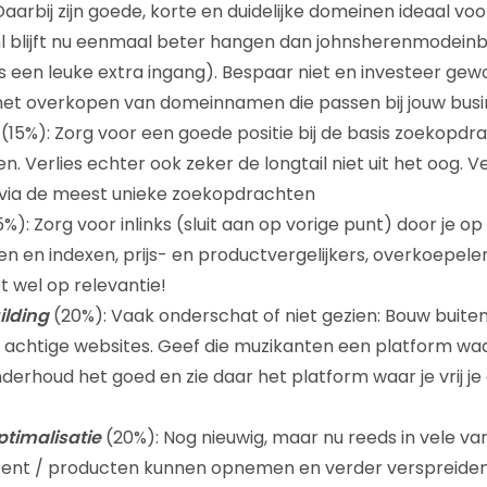
Daarbij zijn goede, korte en duidelijke domeinen ideaal vo
nl blijft nu eenmaal beter hangen dan johnsherenmodeinb
 is een leuke extra ingang). Bespaar niet en investeer gew
het overkopen van domeinnamen die passen bij jouw busi
(15%): Zorg voor een goede positie bij de basis zoekopd
n. Verlies echter ook zeker de longtail niet uit het oog. 
n via de meest unieke zoekopdrachten
5%): Zorg voor inlinks (sluit aan op vorige punt) door je o
sen en indexen, prijs- en productvergelijkers, overkoepele
t wel op relevantie!
lding
(20%): Vaak onderschat of niet gezien: Bouw buiten 
achtige websites. Geef die muzikanten een platform wa
nderhoud het goed en zie daar het platform waar je vrij j
ptimalisatie
(20%): Nog nieuwig, maar nu reeds in vele vari
tent / producten kunnen opnemen en verder verspreiden 