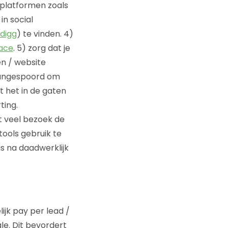
e platformen zoals
n social
digg
) te vinden. 4)
ace
. 5) zorg dat je
n / website
 aangespoord om
t het in de gaten
ting.
et veel bezoek de
ools gebruik te
s na daadwerklijk
jk pay per lead /
le. Dit bevordert