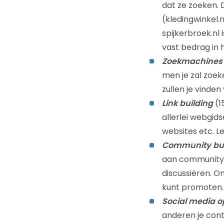
dat ze zoeken. 
(kledingwinkel.
spijkerbroek.nl
vast bedrag in 
Zoekmachines
men je zal zoeke
zullen je vinde
Link building
(1
allerlei webgid
websites etc. Le
Community bui
aan community 
discussiëren. O
kunt promoten.
Social media o
anderen je con