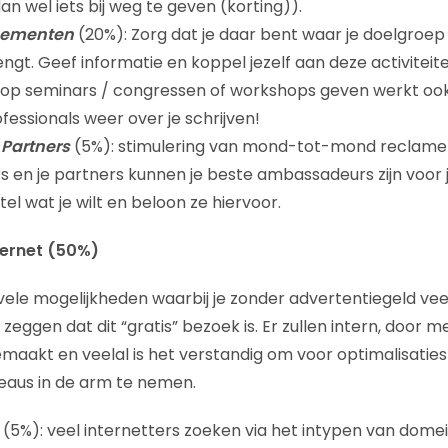
n wel iets bij weg te geven (korting)).
nementen
(20%): Zorg dat je daar bent waar je doelgroep 
rengt. Geef informatie en koppel jezelf aan deze activiteit
 op seminars / congressen of workshops geven werkt oo
fessionals weer over je schrijven!
Partners
(5%): stimulering van mond-tot-mond reclame
en je partners kunnen je beste ambassadeurs zijn voor 
tel wat je wilt en beloon ze hiervoor.
ternet (50%)
r vele mogelijkheden waarbij je zonder advertentiegeld ve
et zeggen dat dit “gratis” bezoek is. Er zullen intern, doo
aakt en veelal is het verstandig om voor optimalisatie
reaus in de arm te nemen.
(5%): veel internetters zoeken via het intypen van do