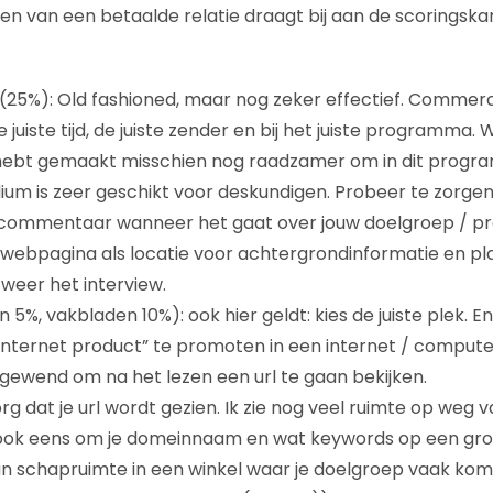
en van een betaalde relatie draagt bij aan de scoringska
(25%): Old fashioned, maar nog zeker effectief. Commerc
juiste tijd, de juiste zender en bij het juiste programma.
hebt gemaakt misschien nog raadzamer om in dit progra
um is zeer geschikt voor deskundigen. Probeer te zorgen 
commentaar wanneer het gaat over jouw doelgroep / pr
 webpagina als locatie voor achtergrondinformatie en pl
weer het interview.
5%, vakbladen 10%): ook hier geldt: kies de juiste plek. E
 internet product” te promoten in een internet / computer 
n gewend om na het lezen een url te gaan bekijken.
rg dat je url wordt gezien. Ik zie nog veel ruimte op weg v
ok eens om je domeinnaam en wat keywords op een groot
an schapruimte in een winkel waar je doelgroep vaak kom