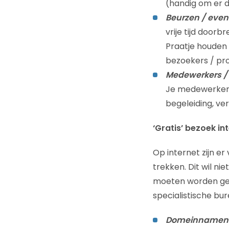
(handig om er da
Beurzen / eve
vrije tijd doorb
Praatje houden
bezoekers / pro
Medewerkers / 
Je medewerkers 
begeleiding, ver
‘Gratis’ bezoek in
Op internet zijn e
trekken. Dit wil ni
moeten worden gem
specialistische bu
Domeinnamen