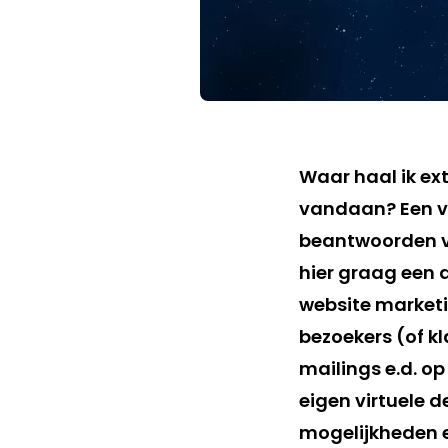
Waar haal ik ex
vandaan? Een vra
beantwoorden va
hier graag een d
website marketin
bezoekers (of k
mailings e.d. op
eigen virtuele d
mogelijkheden e