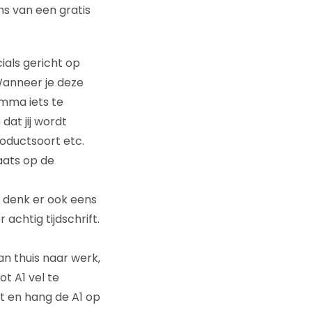
ns van een gratis
ials gericht op
 Wanneer je deze
mma iets te
dat jij wordt
oductsoort etc.
aats op de
n denk er ook eens
achtig tijdschrift.
an thuis naar werk,
 A1 vel te
t en hang de A1 op