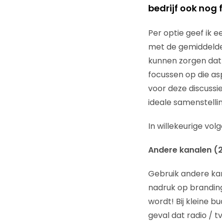
bedrijf ook nog
Per optie geef ik 
met de gemiddelde c
kunnen zorgen dat 
focussen op die asp
voor deze discussi
ideale samenstelli
In willekeurige vo
Andere kanalen (
Gebruik andere kan
nadruk op branding
wordt! Bij kleine b
geval dat radio / t