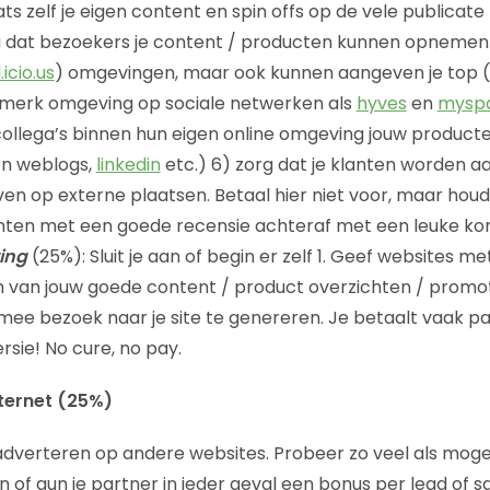
ts zelf je eigen content en spin offs op de vele publicat
 dat bezoekers je content / producten kunnen opnemen i
.icio.us
) omgevingen, maar ook kunnen aangeven je top (
n merk omgeving op sociale netwerken als
hyves
en
mysp
llega’s binnen hun eigen online omgeving jouw producte
n weblogs,
linkedin
etc.) 6) zorg dat je klanten worden
jven op externe plaatsen. Betaal hier niet voor, maar houd
nten met een goede recensie achteraf met een leuke kor
ting
(25%): Sluit je aan of begin er zelf 1. Geef websites m
 van jouw goede content / product overzichten / promot
e bezoek naar je site te genereren. Je betaalt vaak pa
sie! No cure, no pay.
ternet (25%)
dverteren op andere websites. Probeer zo veel als mogeli
 of gun je partner in ieder geval een bonus per lead of sa