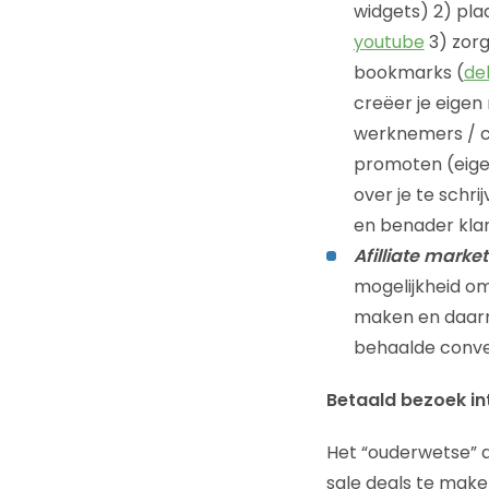
widgets) 2) plaa
youtube
3) zorg
bookmarks (
del
creëer je eige
werknemers / co
promoten (eige
over je te schri
en benader kla
Afilliate marke
mogelijkheid om
maken en daarme
behaalde conver
Betaald bezoek in
Het “ouderwetse” a
sale deals te maken