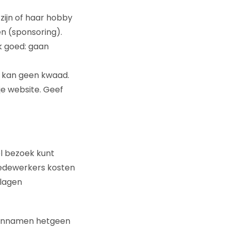
zijn of haar hobby
en (sponsoring).
k goed: gaan
 kan geen kwaad.
je website. Geef
el bezoek kunt
r medewerkers kosten
slagen
meinnamen hetgeen