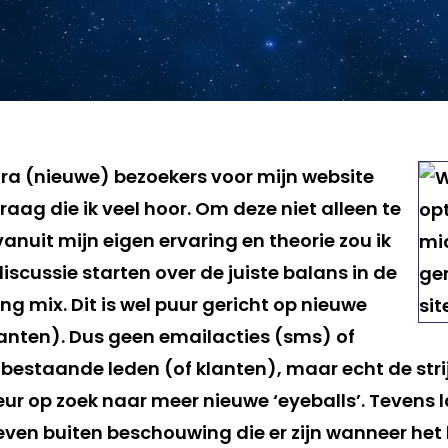
tra (nieuwe) bezoekers voor mijn website
ag die ik veel hoor. Om deze niet alleen te
nuit mijn eigen ervaring en theorie zou ik
iscussie starten over de juiste balans in de
g mix. Dit is wel puur gericht op nieuwe
lanten). Dus geen emailacties (sms) of
 bestaande leden (of klanten), maar echt de stri
eur op zoek naar meer nieuwe ‘eyeballs’. Tevens l
ven buiten beschouwing die er zijn wanneer het