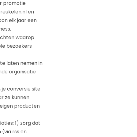
or promotie
reukelen.nl en
oon elk jaar een
ness.
rachten waarop
Vele bezoekers
p te laten nemen in
nde organisatie
je conversie site
ar ze kunnen
e eigen producten
aties: 1) zorg dat
(via rss en