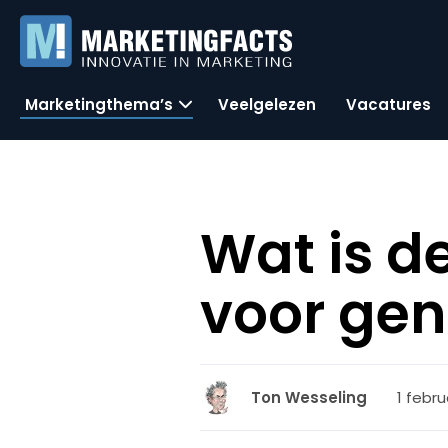
Marketingthema’s
Veelgelezen
Vacatures
Wat is d
voor gene
1 febru
Ton Wesseling