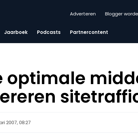
Adverteren
Blogger word
Jaarboek
Podcasts
Partnercontent
e optimale mid
reren sitetraffi
ari 2007, 08:27