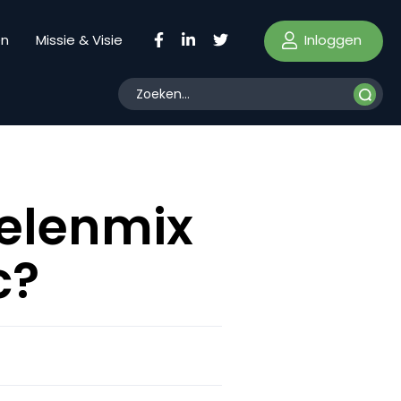
Inloggen
en
Missie & Visie
delenmix
c?