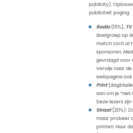
publicity). Opbouw
publiciteit poging.
Radio
(15%),
TV
doelgroep op de 
match toch al 
sponsoren. Medi
gevraagd voor 
Verwijs naar de
webpagina ook 
Print
(dagbladen 
aan om je “niet
Deze lezers zij
Straat
(20%): Zo
maar probeer o
printen. Huur d