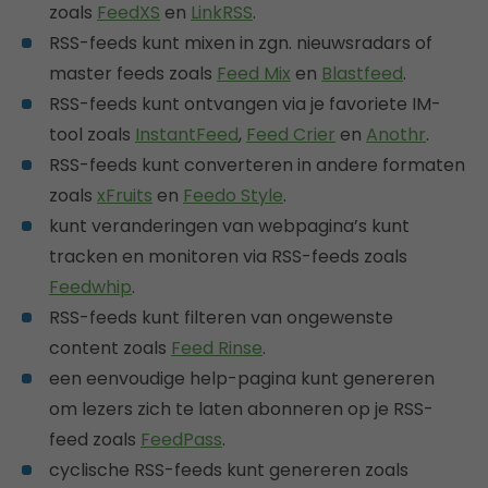
zoals
FeedXS
en
LinkRSS
.
RSS-feeds kunt mixen in zgn. nieuwsradars of
master feeds zoals
Feed Mix
en
Blastfeed
.
RSS-feeds kunt ontvangen via je favoriete IM-
tool zoals
InstantFeed
,
Feed Crier
en
Anothr
.
RSS-feeds kunt converteren in andere formaten
zoals
xFruits
en
Feedo Style
.
kunt veranderingen van webpagina’s kunt
tracken en monitoren via RSS-feeds zoals
Feedwhip
.
RSS-feeds kunt filteren van ongewenste
content zoals
Feed Rinse
.
een eenvoudige help-pagina kunt genereren
om lezers zich te laten abonneren op je RSS-
feed zoals
FeedPass
.
cyclische RSS-feeds kunt genereren zoals