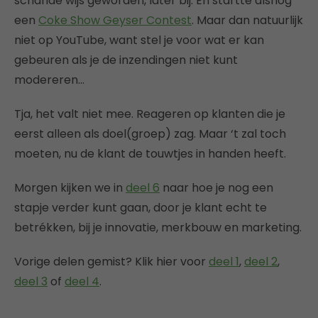
schande wijs geworden, later bij. En startte alsnog
een
Coke Show Geyser Contest
. Maar dan natuurlijk
niet op YouTube, want stel je voor wat er kan
gebeuren als je de inzendingen niet kunt
modereren…
Tja, het valt niet mee. Reageren op klanten die je
eerst alleen als doel(groep) zag. Maar ‘t zal toch
moeten, nu de klant de touwtjes in handen heeft.
Morgen kijken we in
deel 6
naar hoe je nog een
stapje verder kunt gaan, door je klant echt te
betrékken, bij je innovatie, merkbouw en marketing.
Vorige delen gemist? Klik hier voor
deel 1
,
deel 2
,
deel 3
of
deel 4
.