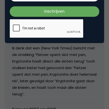
3 Reacties
mangold
Ik denk dat een (New York Times) bericht met
de strekking “Fietser opent slot met pen,
Kryptonite haalt direct alle sloten terug” toch
stukken beter had gescoord dan “Fietser
opent slot met pen, Kryptonite doet helemaal
nix”, later gevolgd door “Kryptonite gaat door
de knieën, en haalt toch maar alle sloten
terug”.