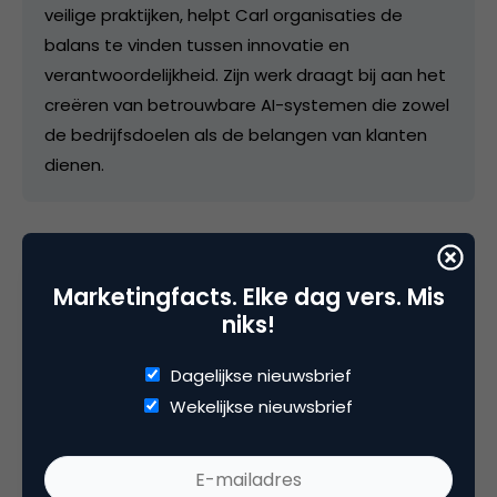
veilige praktijken, helpt Carl organisaties de
balans te vinden tussen innovatie en
verantwoordelijkheid. Zijn werk draagt bij aan het
creëren van betrouwbare AI-systemen die zowel
de bedrijfsdoelen als de belangen van klanten
dienen.
Categorie
Marketingfacts. Elke dag vers. Mis
niks!
Contentmarketing & Storytelling
Data Analytics
Dagelijkse nieuwsbrief
Tags
Wekelijkse nieuwsbrief
online pr & branding
,
web analytics