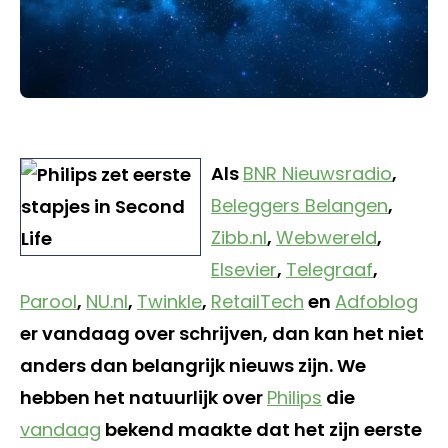
Als
BNR Nieuwsradio
,
Beleggers Belangen
,
Zibb.nl
,
Webwereld
,
Elsevier
,
Telegraaf
,
Parool
,
NU.nl
,
Twinkle
,
RetailTech
en
Adfoblog
er vandaag over schrijven, dan kan het niet
anders dan belangrijk nieuws zijn. We
hebben het natuurlijk over
Philips
die
vandaag
bekend maakte dat het zijn eerste