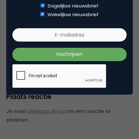
profiteren, waardoor het moeilijk wordt een
Dagelijkse nieuwsbrief
grote schadevergoeding te claimen.
Wekelijkse nieuwsbrief
Nu YouTube opeens 1,65 miljard waard is, is
dat argument voor de aanklagers appelt-eitje
geworden. De mediaconcerns hebben er
simpelweg op zitten wachten.
15 oktober 2006 om 16:05
Plaats reactie
Je moet
ingelogd zijn op
om een reactie te
plaatsen.