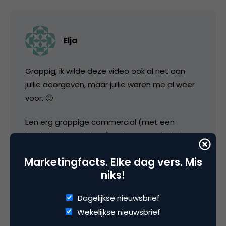
Elja
Grappig, ik wilde deze video ook al net aan
jullie doorgeven, maar jullie waren me al weer
voor. 🙂
Een erg grappige commercial (met een
krachtige boodschap), wel wat omslachtig
om het bij een echte fotoshoot zo aan te
Marketingfacts. Elke dag vers. Mis
pakken natuurlijk. 😉 Op YouTube geeft de
niks!
maker van dit filmpje aan dat de retoucher er
4 dagen Photoshop werk aan kwijt is geweest.
Dagelijkse nieuwsbrief
Wekelijkse nieuwsbrief
Enne, nette foto’s Carl..