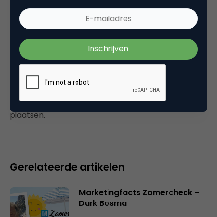
Elja
15 oktober 2006 om 13:18
Plaats reactie
Je moet
ingelogd zijn op
om een reactie te
plaatsen.
Gerelateerde artikelen
Marketingfacts Zomercheck –
Durk Bosma