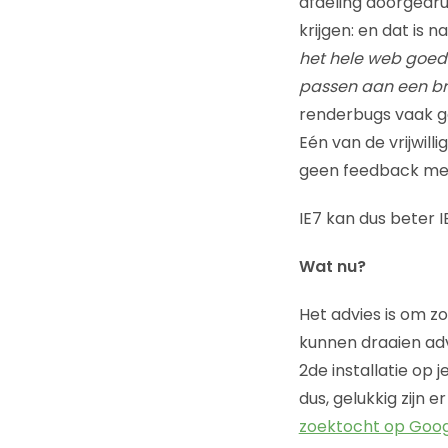
afdeling doorgedru
krijgen: en dat is n
het hele web goed
passen aan een b
renderbugs vaak g
Eén van de vrijwill
geen feedback mee
IE7 kan dus beter 
Wat nu?
Het advies is om zo
kunnen draaien adv
2de installatie op 
dus, gelukkig zijn 
zoektocht op Goo