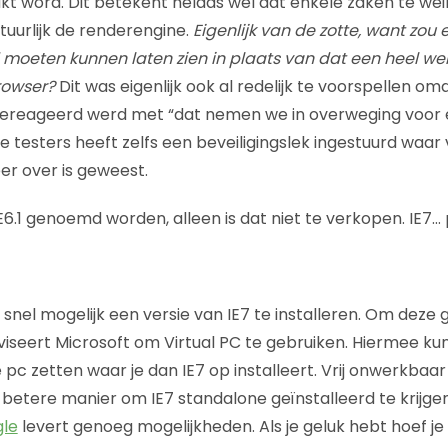
kt word. Dit betekent helaas wel dat enkele zaken te we
atuurlijk de renderengine.
Eigenlijk van de zotte, want zou 
 moeten kunnen laten zien in plaats van dat een heel w
rowser?
Dit was eigenlijk ook al redelijk te voorspellen o
ereageerd werd met “dat nemen we in overweging voor ee
ige testers heeft zelfs een beveiligingslek ingestuurd waar
r over is geweest.
IE6.1 genoemd worden, alleen is dat niet te verkopen. IE7
 snel mogelijk een versie van IE7 te installeren. Om deze 
iseert Microsoft om Virtual PC te gebruiken. Hiermee kun
je pc zetten waar je dan IE7 op installeert. Vrij onwerkbaa
er betere manier om IE7 standalone geïnstalleerd te krijge
gle
levert genoeg mogelijkheden. Als je geluk hebt hoef je 