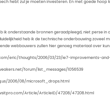
 pech hebt zul je moeten investeren. En met goede hoop ki
eb ik onderstaande bronnen geraadpleegd, niet perse in
uidelijkheid heb ik de technische onderbouwing zoveel moge
fende webbouwers zullen hier genoeg materiaal over kun
com/eric/thoughts/2006/03/23/ie7-improvements-and-
tweakers.net/forum/list_messages/1056539
g.us/2006/08/microsoft_drops.html
sitpro.com/Article/ArticleID/47208/47208.html