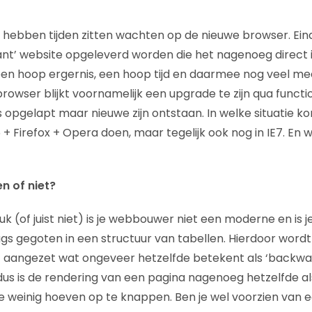
hebben tijden zitten wachten op de nieuwe browser. Eind
nt’ website opgeleverd worden die het nagenoeg direct i
een hoop ergernis, een hoop tijd en daarmee nog veel me
browser blijkt voornamelijk een upgrade te zijn qua functi
s opgelapt maar nieuwe zijn ontstaan. In welke situatie k
6 + Firefox + Opera doen, maar tegelijk ook nog in IE7. En w
n of niet?
k (of juist niet) is je webbouwer niet een moderne en is 
gs gegoten in een structuur van tabellen. Hierdoor wor
E aangezet wat ongeveer hetzelfde betekent als ‘backwa
us is de rendering van een pagina nagenoeg hetzelfde als
l je weinig hoeven op te knappen. Ben je wel voorzien va