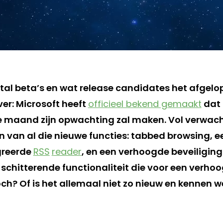
tal beta’s en wat release candidates het afgelop
ver: Microsoft heeft
officieel bekend gemaakt
dat 
ze maand zijn opwachting zal maken. Vol verwach
en van al die nieuwe functies: tabbed browsing, e
greerde
RSS
reader
, en een verhoogde beveiliging
 schitterende functionaliteit die voor een verho
h? Of is het allemaal niet zo nieuw en kennen w