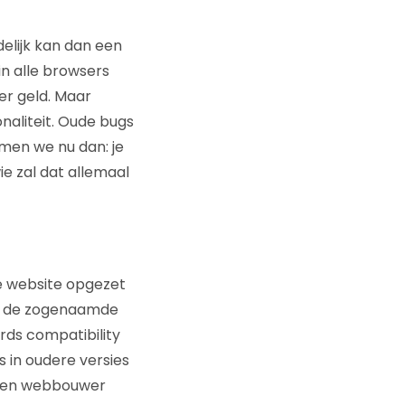
elijk kan dan een
n alle browsers
er geld. Maar
onaliteit. Oude bugs
omen we nu dan: je
ie zal dat allemaal
je website opgezet
dt de zogenaamde
rds compatibility
 in oudere versies
n een webbouwer