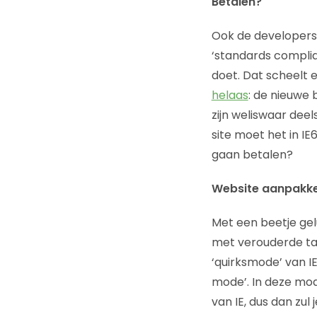
Betalen?
Ook de developers 
‘standards complia
doet. Dat scheelt 
helaas
: de nieuwe 
zijn weliswaar deel
site moet het in IE
gaan betalen?
Website aanpakke
Met een beetje gelu
met verouderde ta
‘quirksmode’ van I
mode’. In deze mod
van IE, dus dan zu