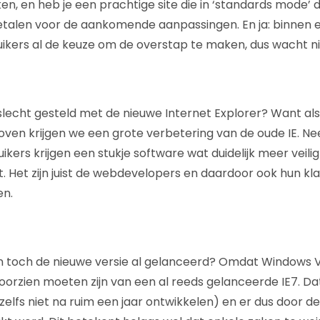
n, en heb je een prachtige site die in ‘standards mode’ dr
etalen voor de aankomende aanpassingen. En ja: binnen 
ikers al de keuze om de overstap te maken, dus wacht nie
slecht gesteld met de nieuwe Internet Explorer? Want als j
ven krijgen we een grote verbetering van de oude IE. Nee,
ikers krijgen een stukje software wat duidelijk meer veili
dt. Het zijn juist de webdevelopers en daardoor ook hun kl
en.
toch de nieuwe versie al gelanceerd? Omdat Windows Vis
voorzien moeten zijn van een al reeds gelanceerde IE7. Da
zelfs niet na ruim een jaar ontwikkelen) en er dus door d