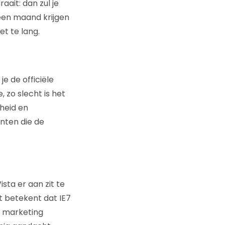
aait: dan zul je
een maand krijgen
t te lang.
e de officiële
 zo slecht is het
gheid en
anten die de
ta er aan zit te
t betekent dat IE7
e marketing