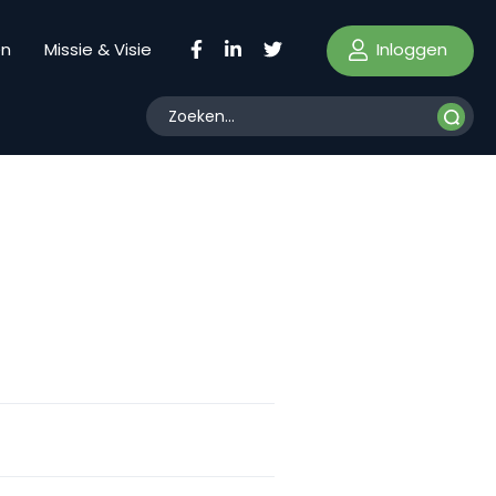
Inloggen
en
Missie & Visie