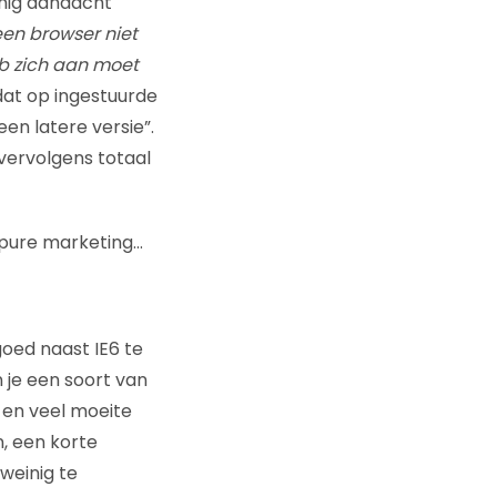
inig aandacht
een browser niet
eb zich aan moet
mdat op ingestuurde
n latere versie”.
 vervolgens totaal
… pure marketing…
goed naast IE6 te
 je een soort van
r en veel moeite
n, een korte
weinig te