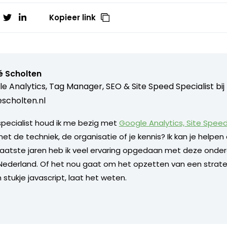
Kopieer link
é Scholten
e Analytics, Tag Manager, SEO & Site Speed Specialist bij
scholten.nl
 specialist houd ik me bezig met
Google Analytics, Site Spee
 de techniek, de organisatie of je kennis? Ik kan je helpen d
e laatste jaren heb ik veel ervaring opgedaan met deze onder
n Nederland. Of het nou gaat om het opzetten van een strate
 stukje javascript, laat het weten.