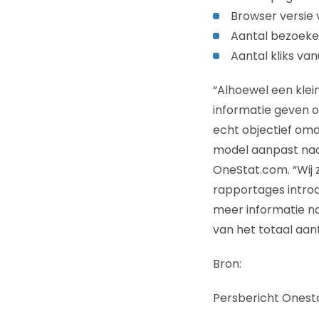
Browser versie
Aantal bezoeke
Aantal kliks van
“Alhoewel een kle
informatie geven o
echt objectief omd
model aanpast naar
OneStat.com. “Wij z
rapportages introd
meer informatie na
van het totaal aanta
Bron:
Persbericht Onest