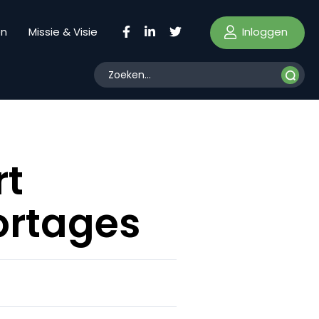
Inloggen
en
Missie & Visie
rt
ortages