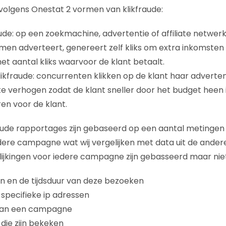
n volgens Onestat 2 vormen van klikfraude:
ude: op een zoekmachine, advertentie of affiliate netwer
men adverteert, genereert zelf kliks om extra inkomsten t
et aantal kliks waarvoor de klant betaalt.
ikfraude: concurrenten klikken op de klant haar adverte
 te verhogen zodat de klant sneller door het budget heen 
en voor de klant.
aude rapportages zijn gebaseerd op een aantal metingen
dere campagne wat wij vergelijken met data uit de ande
ijkingen voor iedere campagne zijn gebasseerd maar niet
n en de tijdsduur van deze bezoeken
 specifieke ip adressen
 van een campagne
 die zijn bekeken