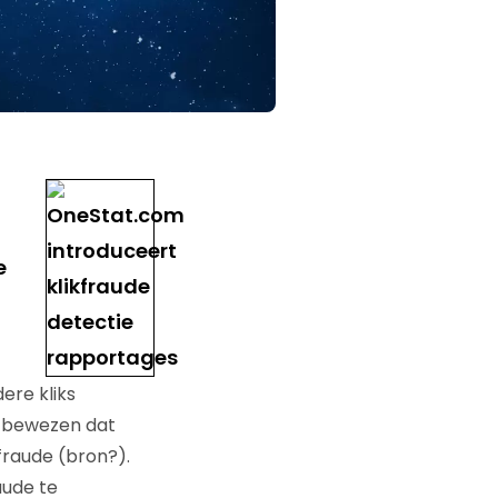
e
re kliks
t bewezen dat
fraude (bron?).
aude te