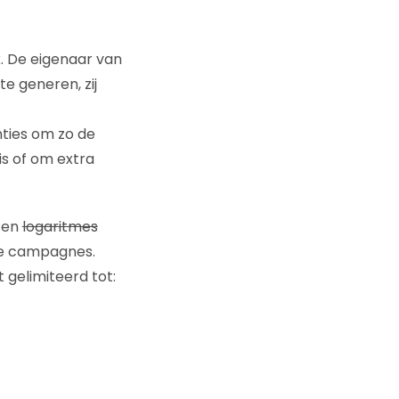
k. De eigenaar van
e generen, zij
nties om zo de
is of om extra
 en
logaritmes
re campagnes.
 gelimiteerd tot: