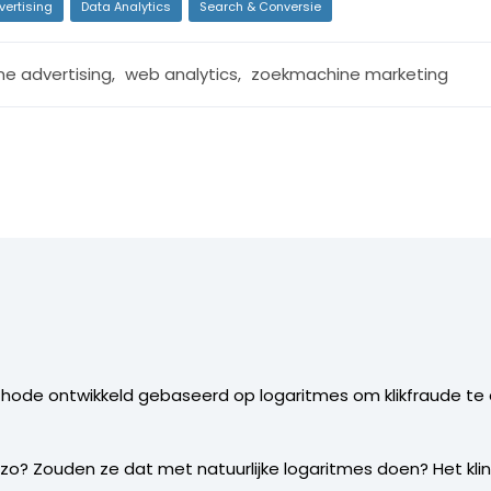
vertising
Data Analytics
Search & Conversie
ne advertising
,
web analytics
,
zoekmachine marketing
hode ontwikkeld gebaseerd op logaritmes om klikfraude te
of zo? Zouden ze dat met natuurlijke logaritmes doen? Het kli