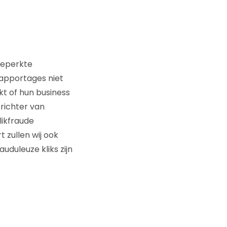
beperkte
rapportages niet
kt of hun business
richter van
likfraude
 zullen wij ook
uduleuze kliks zijn