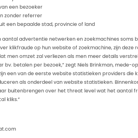
 van een bezoeker
n zonder referrer
uit een bepaalde stad, provincie of land
in aantal advertentie netwerken en zoekmachines soms 
ver klikfraude op hun website of zoekmachine, zijn deze 
at men omzet zal verliezen als men meer details verstre
 bv. betalen per bezoek,” zegt Niels Brinkman, mede-op
ijn een van de eerste website statistieken providers die k
uceren als onderdeel van website statistieken. Binnenkort
ar buitenbrengen over het threat level wat het aantal fra
l kliks.”
at.com