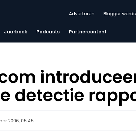
Adverteren
Blogger word
Jaarboek
Podcasts
Partnercontent
com introducee
de detectie rapp
ber 2006, 05:45