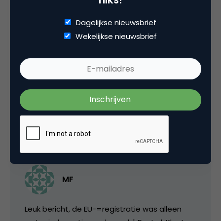
Dagelijkse nieuwsbrief
Wekelijkse nieuwsbrief
henkjan
Door het picnic geweld wat ondergesneeuwd
maar commentaar hoor ik graag.
29 september 2006 om 06:13
MF
Leuk bericht, de EU-=registratie was alleen