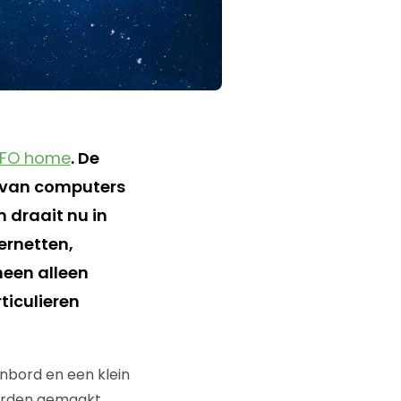
FO home
. De
 van computers
m draait nu in
ernetten,
heen alleen
ticulieren
enbord en een klein
worden gemaakt.