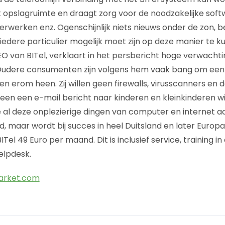
nt opslagruimte en draagt zorg voor de noodzakelijke so
verwerken enz. Ogenschijnlijk niets nieuws onder de zon, 
 iedere particulier mogelijk moet zijn op deze manier te k
EO van BITel, verklaart in het persbericht hoge verwach
 Oudere consumenten zijn volgens hem vaak bang om een
len erom heen. Zij willen geen firewalls, virusscanners en 
 alleen een e-mail bericht naar kinderen en kleinkinderen w
je al deze onplezierige dingen van computer en internet 
eld, maar wordt bij succes in heel Duitsland en later Euro
Tel 49 Euro per maand. Dit is inclusief service, training in
elpdesk.
arket.com