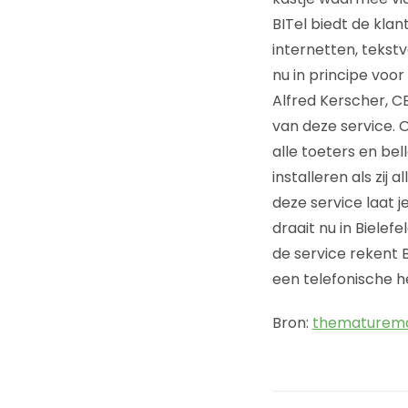
BITel biedt de kla
internetten, tekst
nu in principe voor
Alfred Kerscher, C
van deze service.
alle toeters en bel
installeren als zij
deze service laat 
draait nu in Bielef
de service rekent BI
een telefonische h
Bron:
thematurem