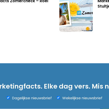
acts Zomercheck – Roel
Marke
Stult
ketingfacts. Elke dag vers. Mis n
Dagelijkse nieuwsbrief
Wekelijkse nieuwsbrief