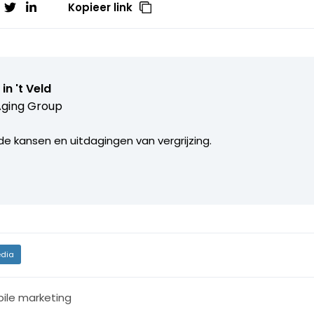
Kopieer link
 in 't Veld
Aging Group
e kansen en uitdagingen van vergrijzing.
dia
ile marketing