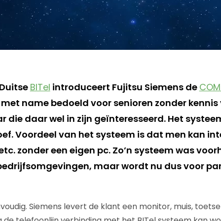
Duitse
BITel
introduceert Fujitsu Siemens de
COM
met name bedoeld voor senioren zonder kennis
r die daar wel in zijn geïnteresseerd. Het systee
oef. Voordeel van het systeem is dat men kan int
etc. zonder een eigen pc. Zo’n systeem was voor
bedrijfsomgevingen, maar wordt nu dus voor par
voudig. Siemens levert de klant een monitor, muis, toets
 de telefoonlijn verbinding met het BITel systeem kan 