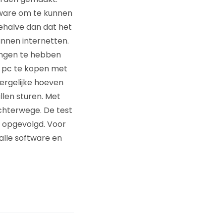
ftware om te kunnen
behalve dan dat het
unnen internetten.
tingen te hebben
 pc te kopen met
dergelijke hoeven
illen sturen. Met
achterwege. De test
pa opgevolgd. Voor
 alle software en