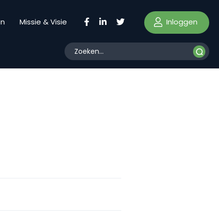
Inloggen
en
Missie & Visie