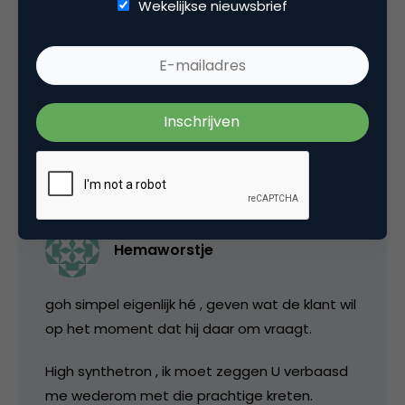
Wekelijkse nieuwsbrief
Tags
mobile marketing
,
online advertising
,
online pr & branding
1 Reactie
Hemaworstje
goh simpel eigenlijk hé , geven wat de klant wil
op het moment dat hij daar om vraagt.
High synthetron , ik moet zeggen U verbaasd
me wederom met die prachtige kreten.