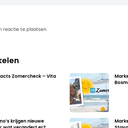
 reactie te plaatsen.
kelen
acts Zomercheck – Vita
Marke
Bosm
no’s krijgen nieuwe
Marke
: wat verandert er?
Stavo