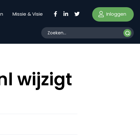
Inloggen
en
Missie & Visie
 wijzigt