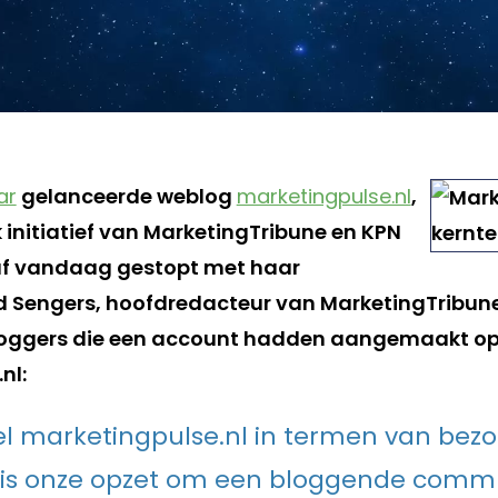
ar
gelanceerde weblog
marketingpulse.nl
,
 initiatief van MarketingTribune en KPN
naf vandaag gestopt met haar
ed Sengers, hoofdredacteur van MarketingTribune,
loggers die een account hadden aangemaakt o
nl:
l marketingpulse.nl in termen van bez
, is onze opzet om een bloggende commu