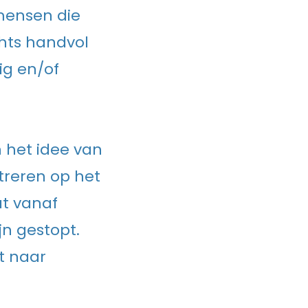
 mensen die
chts handvol
ig en/of
 het idee van
treren op het
t vanaf
n gestopt.
t naar