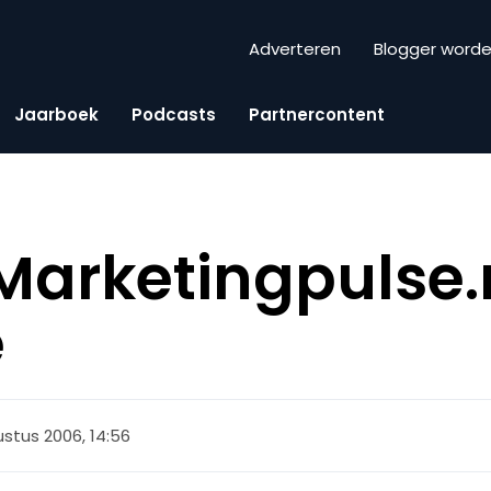
Adverteren
Blogger word
Jaarboek
Podcasts
Partnercontent
arketingpulse.nl
e
stus 2006, 14:56