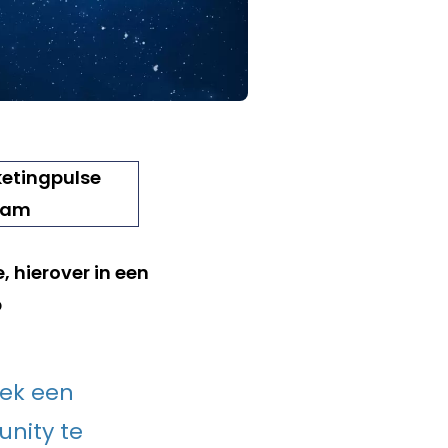
 hierover in een
p
oek een
nity te