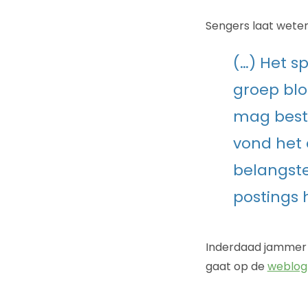
Sengers laat weten 
(…) Het s
groep bl
mag best 
vond het 
belangste
postings
Inderdaad jammer d
gaat op de
weblog