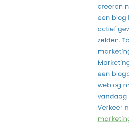
creeren n
een blog 
actief ge
zelden. T
marketingp
Marketing
een blogp
weblog me
vandaag d
Verkeer n
marketing