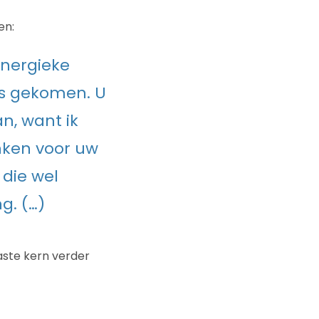
en:
energieke
is gekomen. U
n, want ik
anken voor uw
 die wel
g. (…)
aste kern verder