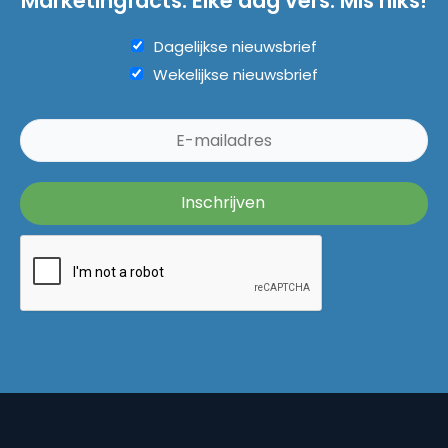
Marketingfacts. Elke dag vers. Mis niks!
Dagelijkse nieuwsbrief
Wekelijkse nieuwsbrief