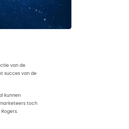
actie van de
et succes van de
al kunnen
r marketeers toch
 Rogers.