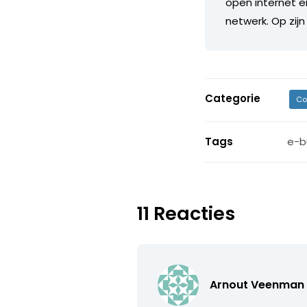
open internet e
netwerk. Op zijn
Categorie
Co
Tags
e-b
11 Reacties
Arnout Veenman