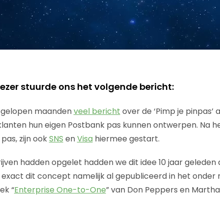
ezer stuurde ons het volgende bericht:
 afgelopen maanden
veel bericht
over de ‘Pimp je pinpas’ 
 klanten hun eigen Postbank pas kunnen ontwerpen. Na h
pas, zijn ook
SNS
en
Visa
hiermee gestart.
ijven hadden opgelet hadden we dit idee 10 jaar geleden 
is exact dit concept namelijk al gepubliceerd in het onde
ek “
Enterprise One-to-One
” van Don Peppers en Martha