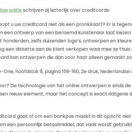
ige editie
schrijven zij letterlijk over creditcards:
pt u uw creditcard niet als een pronkkaart? Er is tegen
ten een ontwerp van een beroemd kunstenaar laat kiezen
it honderden, zelfs duizenden logo’s, ontwerpen en kleure
og een diskette aan de klant verkopen waarmee ze thuis
tcard kan ontwerpen die dan voor haar alleen gemaakt z
-One, hoofdstuk 8, pagina 159-160, 2e druk, Nederlandse 
or? De technologie van het online ontwerpen is sinds de 
een nieuw element, maar het concept is exact datgene 
tcard gaat of om een bankpas maakt in dit opzicht niet zo
om een persoonlijk betaalmiddel, dat vaak wordt gebruik