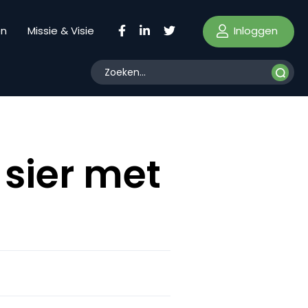
Inloggen
en
Missie & Visie
 sier met