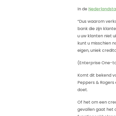
In de
Nederlandstal
“Dus waarom verkoo
bank die zijn klan
u uw klanten niet u
kunt u misschien n
eigen, uniek credi
(Enterprise One-to
Komt dit bekend vo
Peppers & Rogers 
doet.
Of het om een credi
gevallen gaat het 