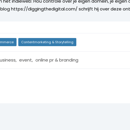
n het indieweb: Hou controle over je eigen domein, je eigen
 blog https://diggingthedigital.com/ schrijft hij over deze on
mmerce
Contentmarketing & Storytelling
usiness
,
event
,
online pr & branding