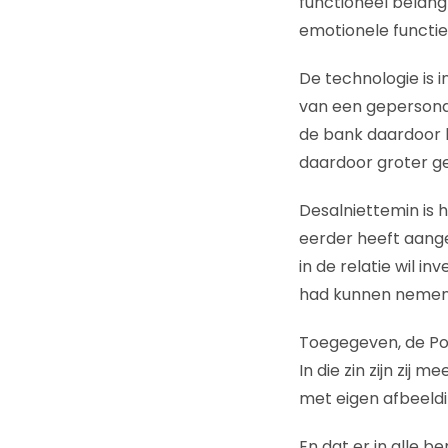
functioneel belang
emotionele functie 
De technologie is 
van een gepersonal
de bank daardoor l
daardoor groter g
Desalniettemin is 
eerder heeft aange
in de relatie wil i
had kunnen nemen
Toegegeven, de Po
In die zin zijn zij
met eigen afbeeldin
En dat er in alle b