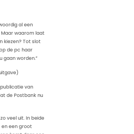
woordig al een
. Maar waarom laat
n kiezen? Tot slot
 op de pc haar
ou gaan worden.”
uitgave)
publicatie van
dat de Postbank nu
 veel uit. In beide
t en een groot