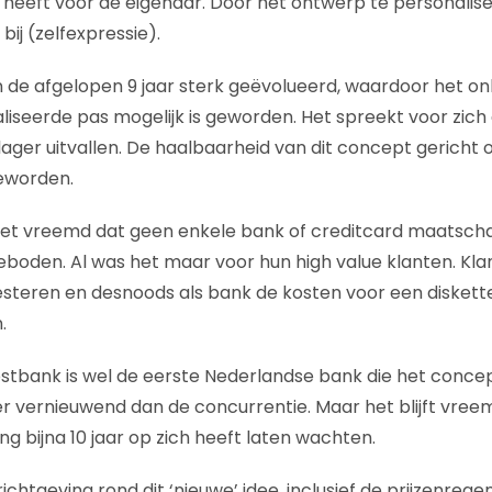
 heeft voor de eigenaar. Door het ontwerp te personali
bij (zelfexpressie).
in de afgelopen 9 jaar sterk geëvolueerd, waardoor het o
iseerde pas mogelijk is geworden. Het spreekt voor zich
ager uitvallen. De haalbaarheid van dit concept gericht 
eworden.
het vreemd dat geen enkele bank of creditcard maatscha
boden. Al was het maar voor hun high value klanten. Kl
nvesteren en desnoods als bank de kosten voor een diskett
.
stbank is wel de eerste Nederlandse bank die het conce
 meer vernieuwend dan de concurrentie. Maar het blijft vr
g bijna 10 jaar op zich heeft laten wachten.
erichtgeving rond dit ‘nieuwe’ idee, inclusief de prijzenreg