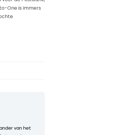
to-One is immers
kochte
stander van het