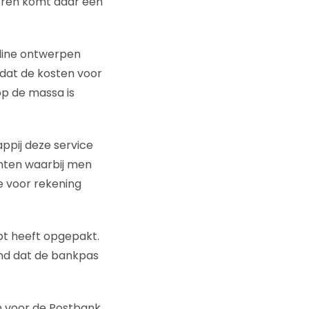
seren komt daar een
nline ontwerpen
 dat de kosten voor
op de massa is
ppij deze service
anten waarbij men
e voor rekening
pt heeft opgepakt.
eemd dat de bankpas
en voor de Postbank,