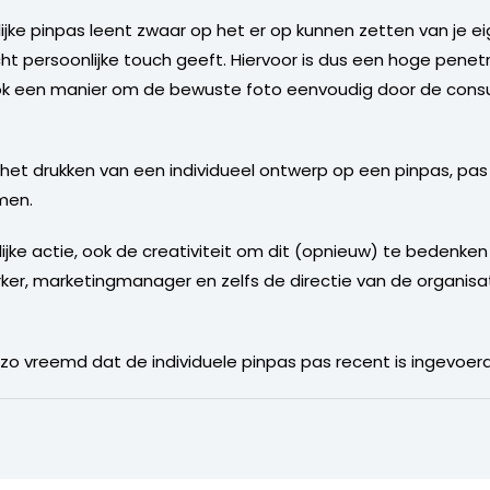
jke pinpas leent zwaar op het er op kunnen zetten van je 
ht persoonlijke touch geeft. Hiervoor is dus een hoge penetr
ok een manier om de bewuste foto eenvoudig door de consu
 het drukken van een individueel ontwerp op een pinpas, pas 
men.
lijke actie, ook de creativiteit om dit (opnieuw) te bedenke
r, marketingmanager en zelfs de directie van de organisat
t zo vreemd dat de individuele pinpas pas recent is ingevoerd