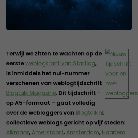
Terwijl we zitten te wachten op de
eerste
weblogkrant van Startlog
,
is inmiddels het nul-nummer
verschenen van weblogtijdschrift
Blogtalk Magazine
. Dit tijdschrift –
op A5-formaat – gaat volledig
over de webloggers van
Blogtalk.nl
,
collectieve weblogs gericht op vijf steden:
Alkmaar
,
Amersfoort
,
Amsterdam
,
Haarlem