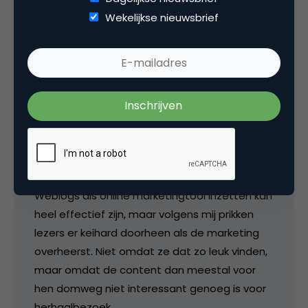
Wekelijkse nieuwsbrief
lrvk
Jan, dank voor je uitleg. Ik denk inderdaad met
jou dat artikelen met enige substantie (wat
dat inhoudt, dat bepaalt uiteindelijk de lezer)
de basis moeten vormen van elk weblog.
Weblogs als online marketingtool inzetten kan
heel effectief zijn, maar volgens mij prikken
lezers er keihard doorheen als de marketing
overheerst. Niet omdat ze dat zo leuk vinden,
maar omdat de content dan meestal voor
hen domweg niet interessant genoeg is voor
herhaalbezoek.