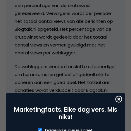
een percentage van de brutowinst
gereserveerd. Vervolgens wordt per periode
het totaal aantal views van alle berichten op
Blogtalk.nl opgeteld. Het percentage van de
brutowinst wordt gedeeld door het totaal
aantal views en vermenigvuldigd met het
aantal views per weblogger.
De webloggers worden tenslotte uitgenodigd
om hun inkomsten geheel of gedeeltelijk te
doneren aan een goed doel. Het totaal aan
donaties wordt verdubbelt door Blogtalk.nl
Voor het vaststellen van de goede doelen
Marketingfacts. Elke dag vers. Mis
wordt er een raad van advies samengesteld.
niks!
2 juli 2006 om 09:08
Dagelijkse nieuwsbrief