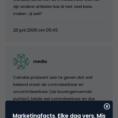
zijn andere artikelen kan ik niet veel kaas
maken. Jij wel?
26 juni 2006 om 05:45
media
Carrabis probeert aan te geven dat wat
bekend staat als controleerbaar en
oncontroleerbaar (zie bovengenoemde
punten), beide wel controleerbaar en dus
voorspelbaar is en heeft daarvoor het
zogenaamde Meskauskas-Carrabis Effect
Marketingfacts. Elke dag vers. Mis