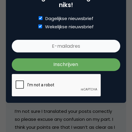
(MCE) in het leven geroepen. Vanaf daar ben
niks!
ik afgehaakt omdat ik zelf niet geloof in totale
voorspelbaarheid van virale marketing
Dagelijkse nieuwsbrief
campagnes.
Wekelijkse nieuwsbrief
26 juni 2006 om 20:08
Joseph Carrabis
Hello,
I’m not sure I translated your posts correctly
so please excuse any confusion on my part. I
think your points are that I wasn’t as clear as I