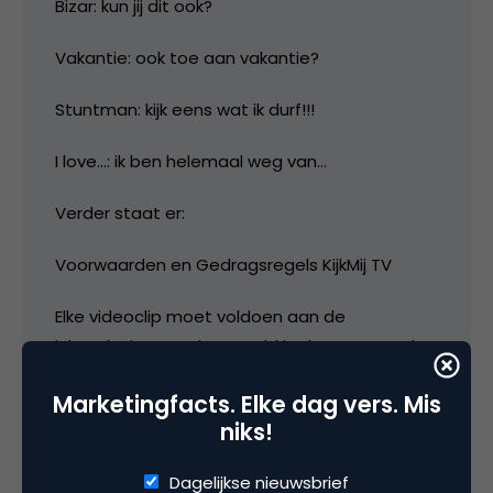
Bizar: kun jij dit ook?
Vakantie: ook toe aan vakantie?
Stuntman: kijk eens wat ik durf!!!
I love…: ik ben helemaal weg van…
Verder staat er:
Voorwaarden en Gedragsregels KijkMij TV
Elke videoclip moet voldoen aan de
inhoudseisen zoals gesteld in de voorwaarden
en gedragsregels voordat deze wordt
Marketingfacts. Elke dag vers. Mis
geplaatst. Wil je zelf een videoclip
niks!
verwijderen? Dan kan dat eenvoudig binnen
het KijkMij TV menu (Mijn video?s en
Dagelijkse nieuwsbrief