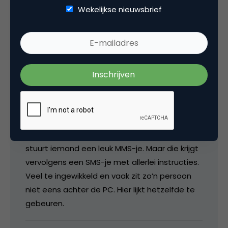
instellingen). Je kunt ook een e-mail sturen
Wekelijkse nieuwsbrief
naar
klacht@kijkmijtv.com
(met vermelding
van nickname en cliptitel). Heb je nog vragen,
neem dan contact op met onze
klantenservice (via 1200).
Wat is erg jammer vind is dat dit weer typisch
Vodafone is. Het lijkt er dan weer op dat een
video die jij hebt ge-up-load anderen (bij
andere operators) niet kunnen zien. En dan
ontstaat opnieuw het MMS-syndroom: je
stuurt iemand een leuk MMS-je. Maar die krijgt
vervolgens een SMS-je met allerlei instructies.
Veel te ingewikkeld en vaak zit zo’n persoon
niet eens achter de PC. Hier lijkt hetzelfde te
gebeuren.