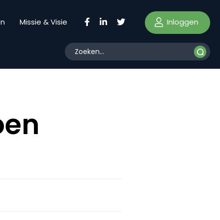
Inloggen
en
Missie & Visie
oen