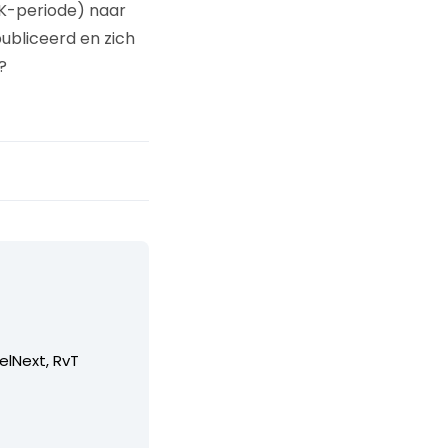
WK-periode) naar
ubliceerd en zich
?
elNext, RvT