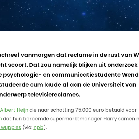
chreef vanmorgen dat reclame in de rust van 
ht scoort. Dat zou namelijk blijken uit onderzoek
ge psychologie- en communicatiestudente Wend
s studeerde cum laude af aan de Universiteit van
nderwerp televisiereclames.
Albert Heijn
die naar schatting 75.000 euro betaald voor
n
dat hun beroemde supermarktmanager Harry samen me
n wuppies
(via:
npb
).