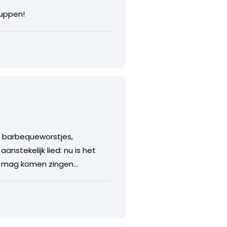
wuppen!
e barbequeworstjes,
nstekelijk lied: nu is het
D mag komen zingen…