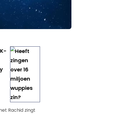
WK-
y
t Rachid zingt