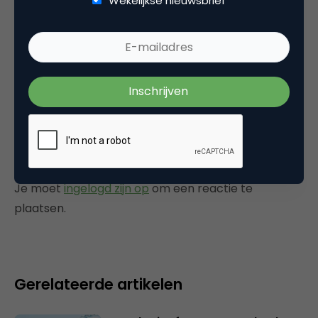
Wekelijkse nieuwsbrief
games, of bijvoorbeeld de studenten van
opleidingen zoals de Hogeschool voor de
Kunsten in Utrecht.
9 juni 2006 om 05:53
Plaats reactie
Je moet
ingelogd zijn op
om een reactie te
plaatsen.
Gerelateerde artikelen