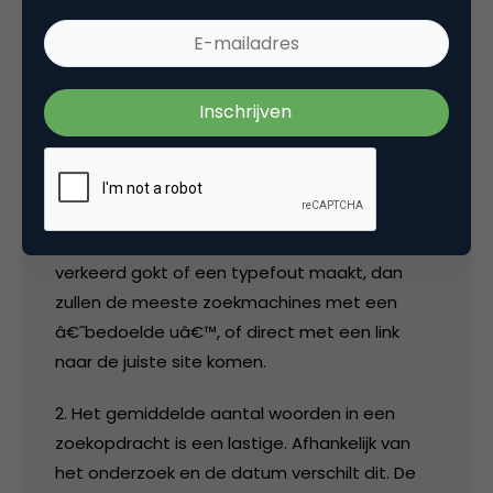
om te navigeren dus. Hiermee neemt de
zoekmachine de rol van de adresbalk over.
Volgens mij wordt dit deels veroorzaakt
doordat een zoekmachine als homepage
ingesteld is en de cursor al in de zoekbalk
staat in plaats van in de adresbalk. Daarnaast
zijn mensen lui (of slim?). Je kunt dit soort urls
inderdaad meestal raden, maar stel dat je
verkeerd gokt of een typefout maakt, dan
zullen de meeste zoekmachines met een
â€˜bedoelde uâ€™, of direct met een link
naar de juiste site komen.
2. Het gemiddelde aantal woorden in een
zoekopdracht is een lastige. Afhankelijk van
het onderzoek en de datum verschilt dit. De