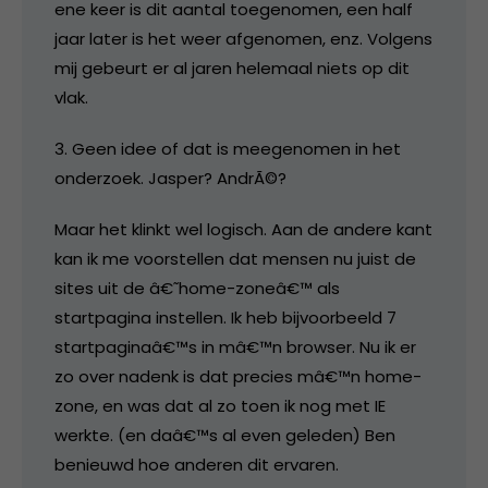
ene keer is dit aantal toegenomen, een half
jaar later is het weer afgenomen, enz. Volgens
mij gebeurt er al jaren helemaal niets op dit
vlak.
3. Geen idee of dat is meegenomen in het
onderzoek. Jasper? AndrÃ©?
Maar het klinkt wel logisch. Aan de andere kant
kan ik me voorstellen dat mensen nu juist de
sites uit de â€˜home-zoneâ€™ als
startpagina instellen. Ik heb bijvoorbeeld 7
startpaginaâ€™s in mâ€™n browser. Nu ik er
zo over nadenk is dat precies mâ€™n home-
zone, en was dat al zo toen ik nog met IE
werkte. (en daâ€™s al even geleden) Ben
benieuwd hoe anderen dit ervaren.