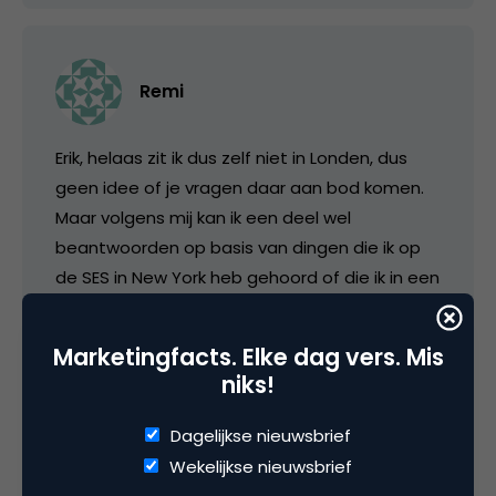
Remi
Erik, helaas zit ik dus zelf niet in Londen, dus
geen idee of je vragen daar aan bod komen.
Maar volgens mij kan ik een deel wel
beantwoorden op basis van dingen die ik op
de SES in New York heb gehoord of die ik in een
van de onderzoeken heb gelezen.
Marketingfacts. Elke dag vers. Mis
1. EÃ©n van de meest gezochte woorden bij
niks!
Google is â€˜www.ebay.comâ€™. (en
varianten als â€˜ebay.comâ€™ en
Dagelijkse nieuwsbrief
â€˜ebayâ€™) Ze noemen dat
Wekelijkse nieuwsbrief
â€˜navigational queriesâ€™, zoekopdrachten