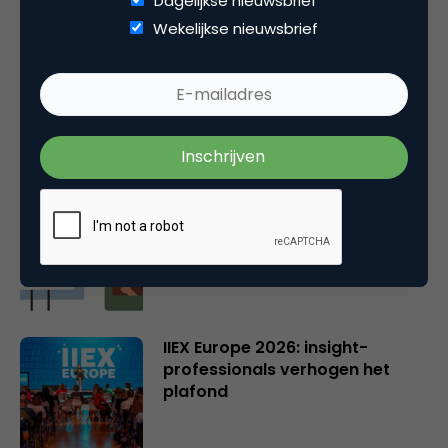
Dagelijkse nieuwsbrief
Gerelateerde artikelen
Wekelijkse nieuwsbrief
Online casino’s krijgen nieuwe
vergunning: wat verandert er?
Wat Gen Z écht denkt over
GenAI in reclame
IIEX Europe 2026: insight-
professionals verhogen het
plafond