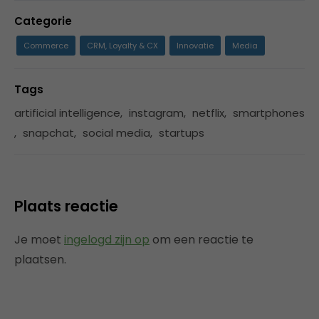
Categorie
Commerce
CRM, Loyalty & CX
Innovatie
Media
Tags
artificial intelligence
,
instagram
,
netflix
,
smartphones
,
snapchat
,
social media
,
startups
Plaats reactie
Je moet
ingelogd zijn op
om een reactie te
plaatsen.