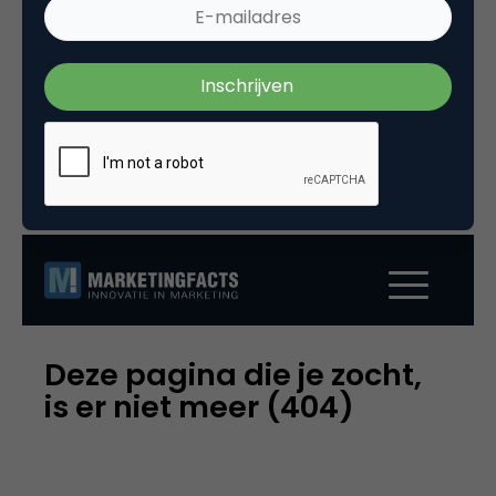
medewerker. Facebook wordt een stuk efficiënter
als het gaat om het managen van het personeel,
als je dat in geld uitdrukt tenminste. Vorig jaar
verdiende Facebook in Q2 nog 157.000 dollar per
werknemer. Twitter komt er het slechtst vanaf
onder de onderzochte bedrijven. Daar maken ze
een netto verlies per werknemer per kwartaal.