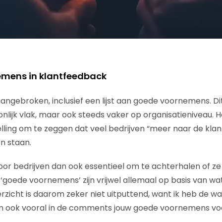
emens in klantfeedback
aangebroken, inclusief een lijst aan goede voornemens. Dit
nlijk vlak, maar ook steeds vaker op organisatieniveau. H
ing om te zeggen dat veel bedrijven “meer naar de klant
en staan.
oor bedrijven dan ook essentieel om te achterhalen of z
‘goede voornemens’ zijn vrijwel allemaal op basis van wat 
erzicht is daarom zeker niet uitputtend, want ik heb de wa
m ook vooral in de comments jouw goede voornemens voo