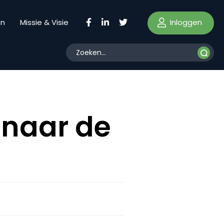
Inloggen
en
Missie & Visie
 naar de