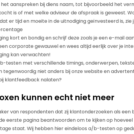
n het aanspreken bij diens naam, tot bijvoorbeeld het ve
ocht is of met welke adviseur de afspraak is geweest. W
t er tijd en moeite in de uitnodiging geïnvesteerd is, zie je
ercentage
ing kort en bondig en schrijf deze zoals je een e-mail aan
een corporate gewauwel en wees altijd eerlijk over je int
lging kan verwachten!
a/b-testen met verschillende timings, onderwerpen, tekste
 tegenwoordig niet anders bij onze website en adverten
ij klantfeedback nalaten?
oxen kunnen echt niet meer
aker van respondenten dat zij klantonderzoeken als een 
de eerste pagina beantwoorden om te kijken op hoeveel
age staat. Wij hebben hier eindeloos a/b-testen op ged