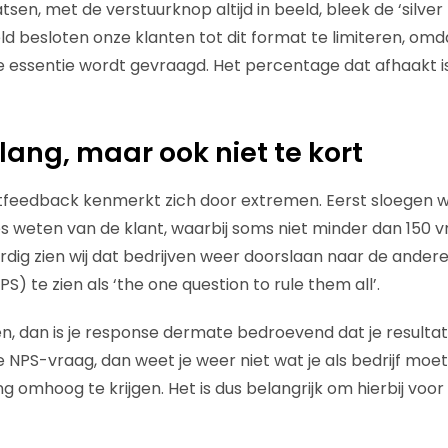
en, met de verstuurknop altijd in beeld, bleek de ‘silver bu
d besloten onze klanten tot dit format te limiteren, omd
e essentie wordt gevraagd. Het percentage dat afhaakt i
 lang, maar ook niet te kort
feedback kenmerkt zich door extremen. Eerst sloegen we
es weten van de klant, waarbij soms niet minder dan 150
dig zien wij dat bedrijven weer doorslaan naar de andere
) te zien als ‘the one question to rule them all’.
en, dan is je response dermate bedroevend dat je resultat
n de NPS-vraag, dan weet je weer niet wat je als bedrijf m
g omhoog te krijgen. Het is dus belangrijk om hierbij voo