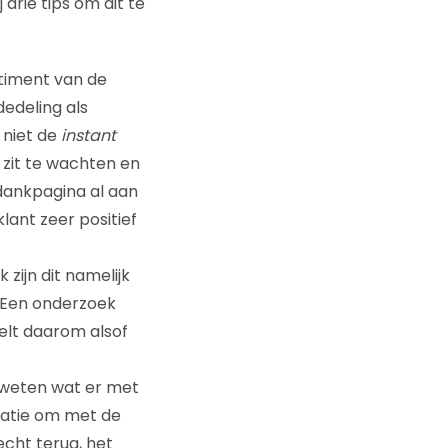
drie tips om dit te
timent van de
dedeling als
 niet de
instant
zit te wachten en
dankpagina al aan
lant zeer positief
 zijn dit namelijk
. Een onderzoek
lt daarom alsof
t weten wat er met
isatie om met de
cht terug, het