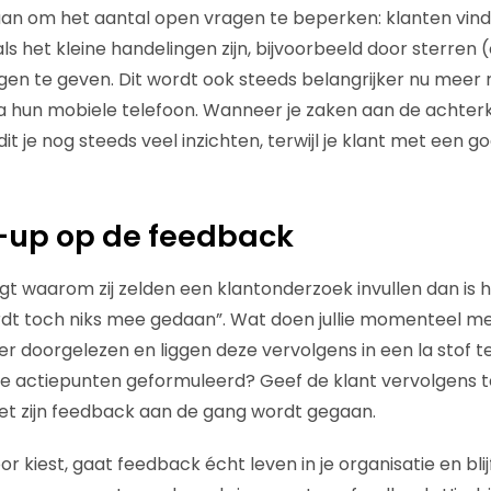
l aan om het aantal open vragen te beperken: klanten vi
ls het kleine handelingen zijn, bijvoorbeeld door sterren (o
ngen te geven. Dit wordt ook steeds belangrijker nu mee
a hun mobiele telefoon. Wanneer je zaken aan de achter
dit je nog steeds veel inzichten, terwijl je klant met een 
-up op de feedback
gt waarom zij zelden een klantonderzoek invullen dan is
rdt toch niks mee gedaan”. Wat doen jullie momenteel me
r doorgelezen en liggen deze vervolgens in een la stof 
e actiepunten geformuleerd? Geef de klant vervolgens 
et zijn feedback aan de gang wordt gegaan.
 kiest, gaat feedback écht leven in je organisatie en blijf