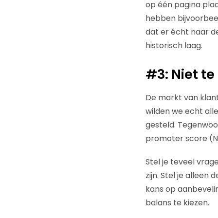
op één pagina plaats
hebben bijvoorbeel
dat er écht naar d
historisch laag.
#3: Niet te
De markt van klant
wilden we echt all
gesteld. Tegenwoor
promoter score (NPS
Stel je teveel vrag
zijn. Stel je allee
kans op aanbevelin
balans te kiezen.