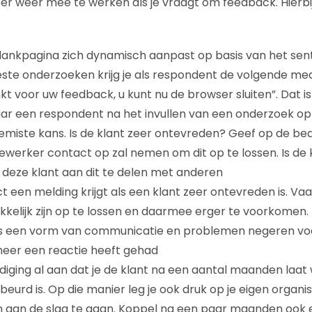
r weer mee te werken als je vraagt om feedback. Hierbij 
dankpagina zich dynamisch aanpast op basis van het sen
eeste onderzoeken krijg je als respondent de volgende me
kt voor uw feedback, u kunt nu de browser sluiten”. Dat is
r een respondent na het invullen van een onderzoek op 
miste kans. Is de klant zeer ontevreden? Geef op de be
werker contact op zal nemen om dit op te lossen. Is de k
 deze klant aan dit te delen met anderen
ct een melding krijgt als een klant zeer ontevreden is. Vaak
kelijk zijn op te lossen en daarmee erger te voorkomen
ls een vorm van communicatie en problemen negeren voe
meer een reactie heeft gehad
odiging al aan dat je de klant na een aantal maanden laa
eurd is. Op die manier leg je ook druk op je eigen organ
 aan de slag te gaan. Koppel na een paar maanden ook e