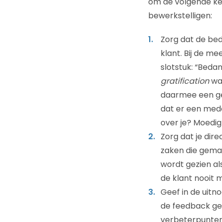
om de volgende kee
bewerkstelligen:
Zorg dat de be
klant. Bij de m
slotstuk: “Bedan
gratification
waa
daarmee een ge
dat er een mede
over je? Moedig
Zorg dat je dire
zaken die gemak
wordt gezien a
de klant nooit 
Geef in de uitn
de feedback geb
verbeterpunten