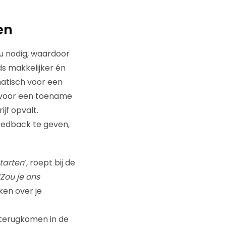
en
u nodig, waardoor
s makkelijker én
matisch voor een
r voor een toename
ijf opvalt.
feedback te geven,
starten
’, roept bij de
‘Zou je ons
ken over je
 terugkomen in de