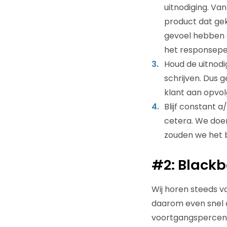
uitnodiging. Va
product dat gek
gevoel hebben da
het responsep
Houd de uitnodig
schrijven. Dus g
klant aan opvo
Blijf constant 
cetera. We doen
zouden we het b
#2: Blackb
Wij horen steeds v
daarom even snel 
voortgangspercent