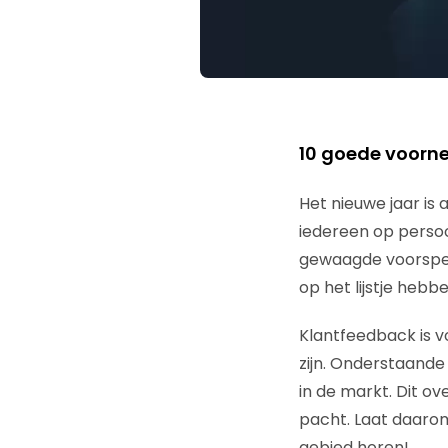
10 goede voorn
Het nieuwe jaar is 
iedereen op persoo
gewaagde voorspell
op het lijstje hebb
Klantfeedback is v
zijn. Onderstaande 
in de markt. Dit ov
pacht. Laat daaro
gebied horen!