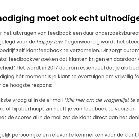
tnodiging moet ook echt uitnodig
or het uitvragen van feedback een duur onderzoeksburea
ggelegd voor de
happy few
. Tegenwoordig wordt het steed
edrijf zelf klantfeedback te verzamelen. Dit zorgt auto
antal feedbackverzoeken dat klanten krijgen en daardoo
eheid
‘
. Het wordt in 2017 daarom essentieel dat je als bedr
iging hét moment is je klant te overtuigen om vrijwillig 
oor de hoogste respons:
jkste vraag al
in
de e-mail. ‘
Klik hier om de vragenlijst te 
op of hij überhaupt zin heeft je van feedback te voorzien.
t de scores al in de mail zet de klant direct aan het den
elijk persoonlijke en relevante kenmerken voor de klant