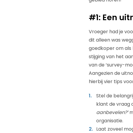
#1: Een ui
Vroeger had je vo
dit alleen was we
goedkoper om als b
stijging van het a
van de ‘survey-mo
Aangezien de uitnod
hierbij vier tips v
Stel de belangri
klant de vraag 
aanbevelen?’
me
organisatie.
Laat zoveel mog