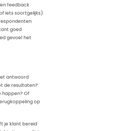
nden feedback
f iets soortgelijks)
r respondenten
kant goed
goed gevoel het
 het antwoord
t de resultaten?
te happen? Of
terugkoppeling op
t je klant bereid