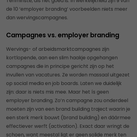
Tenminste, als het goed is. In werkelijkheid zijn 9 van
de 10 ‘employer branding’ voorbeelden niets meer
dan wervingscampagnes.
Campagnes vs. employer branding
Wervings- of arbeidsmarktcampagnes zijn
kortlopende, aan een slim haakje opgehangen
campagnes die in principe gericht zijn op het
invullen van vacatures. Ze worden massaal uitgezet
op social media en job boards. Laten we duidelijk
zijn: daar is niets mis mee. Maar het ís geen
employer branding. Zo’n campagne zou onderdeel
moeten zijn van een brand building traject waarin je
een sterk merk bouwt (brand building) en dáármee
effectiever werft (activation). Exact daar wringt de
schoen, want meestal ligt er geen solide merk ten