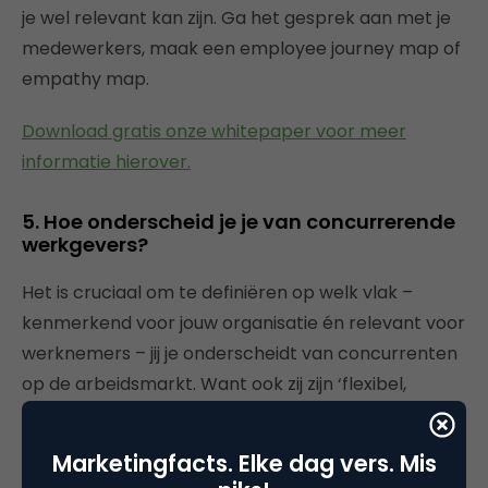
je wel relevant kan zijn. Ga het gesprek aan met je
medewerkers, maak een employee journey map of
empathy map.
Download gratis onze whitepaper voor meer
informatie hierover.
5. Hoe onderscheid je je van concurrerende
werkgevers?
Het is cruciaal om te definiëren op welk vlak –
kenmerkend voor jouw organisatie én relevant voor
werknemers – jij je onderscheidt van concurrenten
op de arbeidsmarkt. Want ook zij zijn ‘flexibel,
bieden ruimte om te groeien, eigen
verantwoordelijkheid en een goed salaris’. 😊 Besef
Marketingfacts. Elke dag vers. Mis
wel dat je
concurrenten vaak niet dezelfde zijn als in