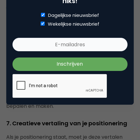
niks!
je zakelijke speelveld
.
Dagelijkse nieuwsbrief
6. Bepaal nu je positionering als werkgever
Wekelijkse nieuwsbrief
Met de info uit stap 3-5 kan je de positie bepalen
die je als werkgever in het hoofd en hart van de
doelgroep kunt innemen. Klinkt gemakkelijk, is het
niet. Daarom is het belangrijk om marketing in de
lead te hebben in deze fase. Branding specialisten
doen dit namelijk dagelijks. En zij vatten het gelijk
voor je in een belofte en boodschap: de
strategische basis voor alles wat je nog gaat
bepalen en maken.
7. Creatieve vertaling van je positionering
Als je positionering staat, moet je deze vertalen