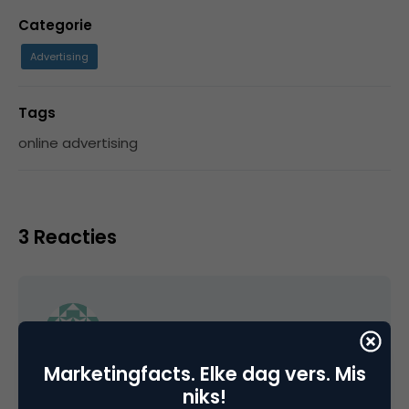
Categorie
Advertising
Tags
online advertising
3 Reacties
mangold
Marketingfacts. Elke dag vers. Mis
Erg leuk idee, maar inderdaad: waarom
niks!