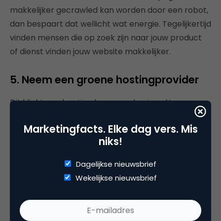
makkelijker gecrawled kan worden door een robot,
dan bespaart dat wellicht wat energie. Tegelijkertijd
vinden mensen die op zoek zijn naar jouw product
of dienst vinden jouw website makkelijker.
5. Neem een groene hostingprovider
Dit klinkt een beetje als een no-brainer. Neem een
hostingprovider die gebruik maakt van groene
Marketingfacts. Elke dag vers. Mis
stroom. Op deze manier elimineer je de totale
niks!
uitstoot van het feit dat jouw website bestaat. In
Nederland zijn veel providers die duurzame
Dagelijkse nieuwsbrief
webhosting aanbieden, maar volgens The Green
Wekelijkse nieuwsbrief
Web Initiative zijn de Duitsers
koploper
als het gaat
om groene hosting.