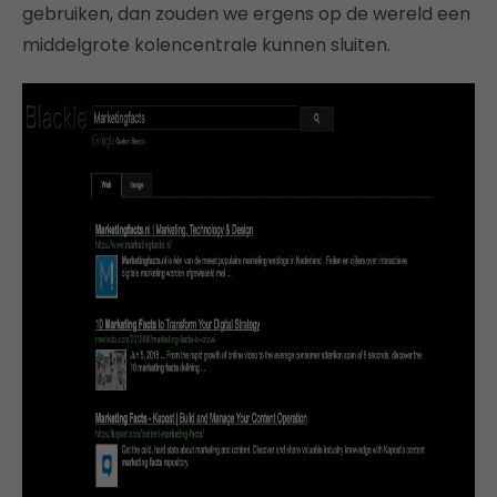
gebruiken, dan zouden we ergens op de wereld een
middelgrote kolencentrale kunnen sluiten.