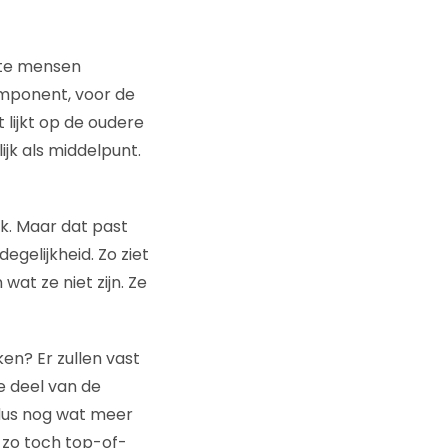
ste mensen
omponent, voor de
 lijkt op de oudere
jk als middelpunt.
ek. Maar dat past
egelijkheid. Zo ziet
 wat ze niet zijn. Ze
en? Er zullen vast
e deel van de
 dus nog wat meer
zo toch top-of-