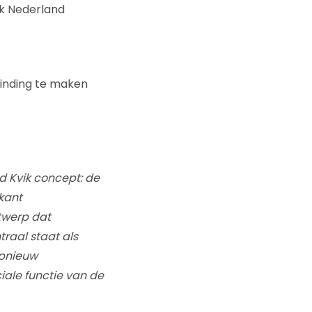
ik Nederland
inding te maken
 Kvik concept: de
kant
twerp dat
raal staat als
opnieuw
iale functie van de