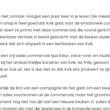
 niet zomaar. Hooguit een paar keer in je leven (de mee
m snap ik heel goed dat Kvik gaat voor de emotionele c
dat doen ze prima met deze commercial, die vooral gericht
kenbaar verhaal, in beeld gebracht met de keuken duideli
uk dat zich afspeelt in een leefkeuken van Kvik.
 een vrij saaie commercial qua kleur, voice-over en muzi
ij het ambachtelijke karakter van Kvik. No frills, gewoon d
 er ook uit. Het is dus niet zo dat Kvik iets probeert te zijn
zelf.
enlijk de ROI van een campagne als het gaat om een keuk
n sales voortkomen uit de commercial, maar het grootst
moment nog niet toe zijn aan een nieuwe keuken. Er zullen
oeten zijn met die doelgroep in de komende jaren, om 