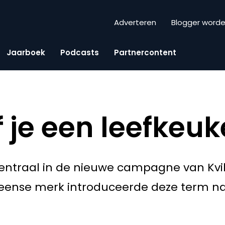
Adverteren
Blogger word
Jaarboek
Podcasts
Partnercontent
f je een leefkeu
centraal in de nieuwe campagne van Kv
Deense merk introduceerde deze term name