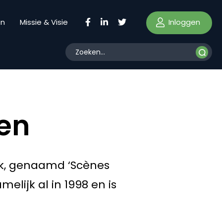
Inloggen
en
Missie & Visie
ken
ik, genaamd ‘Scènes
lijk al in 1998 en is