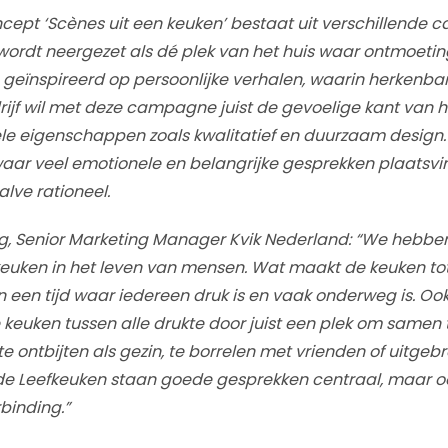
pt ‘Scènes uit een keuken’ bestaat uit verschillende
ordt neergezet als dé plek van het huis waar ontmoetin
eïnspireerd op persoonlijke verhalen, waarin herkenbar
rijf wil met deze campagne juist de gevoelige kant van he
le eigenschappen zoals kwalitatief en duurzaam design. 
ar veel emotionele en belangrijke gesprekken plaatsvin
lve rationeel.
g, Senior Marketing Manager Kvik Nederland: “We hebbe
euken in het leven van mensen. Wat maakt de keuken tot
n een tijd waar iedereen druk is en vaak onderweg is. Ook
 keuken tussen alle drukte door juist een plek om samen
e ontbijten als gezin, te borrelen met vrienden of uitgeb
n de Leefkeuken staan goede gesprekken centraal, maar oo
binding.”