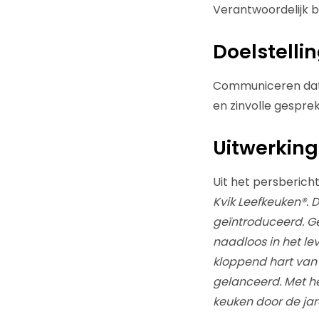
Verantwoordelijk b
Doelstelli
Communiceren dat 
en zinvolle gespre
Uitwerking
Uit het persbericht
Kvik Leefkeuken®. 
geïntroduceerd. Ge
naadloos in het le
kloppend hart van
gelanceerd. Met he
keuken door de ja