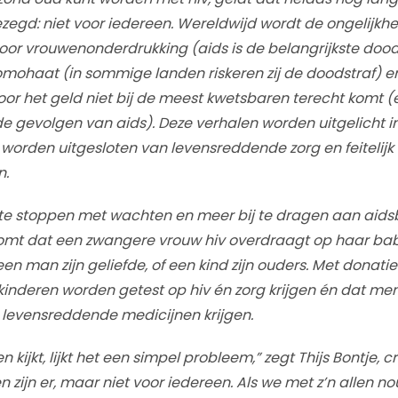
ezegd: niet voor iedereen. Wereldwijd wordt de ongelijkhe
or vrouwenonderdrukking (aids is de belangrijkste doo
mohaat (in sommige landen riskeren zij de doodstraf) e
r het geld niet bij de meest kwetsbaren terecht komt (
de gevolgen van aids). Deze verhalen worden uitgelicht
worden uitgesloten van levensreddende zorg en feitelijk 
n.
 stoppen met wachten en meer bij te dragen aan aidsbes
komt dat een zwangere vrouw hiv overdraagt op haar ba
 een man zijn geliefde, of een kind zijn ouders. Met donati
inderen worden getest op hiv én zorg krijgen én dat me
 levensreddende medicijnen krijgen.
en kijkt, lijkt het een simpel probleem,” zegt Thijs Bontje, 
 zijn er, maar niet voor iedereen. Als we met z’n allen n