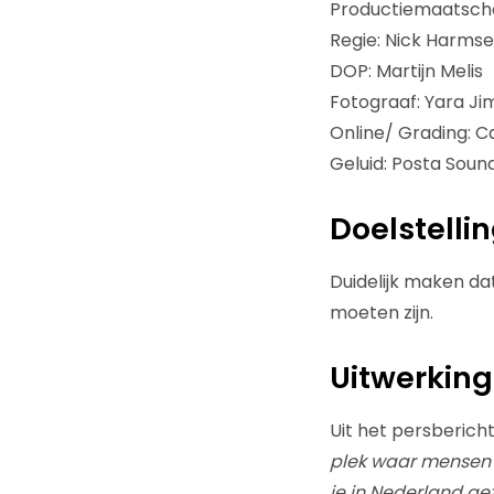
Productiemaatschap
Regie: Nick Harmse
DOP: Martijn Melis
Fotograaf: Yara J
Online/ Grading: 
Geluid: Posta Soun
Doelstelli
Duidelijk maken d
moeten zijn.
Uitwerking
Uit het persbericht
plek waar mensen 
je in Nederland ge