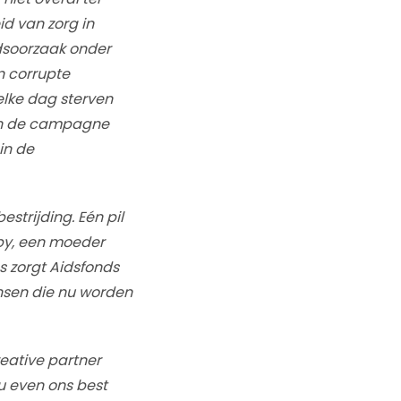
id van zorg in
dsoorzaak onder
n corrupte
elke dag sterven
 in de campagne
in de
trijding. Eén pil
by, een moeder
es zorgt Aidsfonds
nsen die nu worden
creative partner
ou even ons best