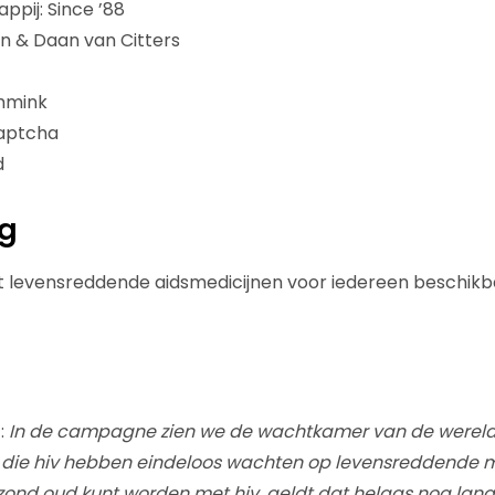
pij: Since ’88
n & Daan van Citters
immink
Captcha
d
ng
at levensreddende aidsmedicijnen voor iedereen beschik
:
In de campagne zien we de wachtkamer van de wereld.
die hiv hebben eindeloos wachten op levensreddende m
zond oud kunt worden met hiv, geldt dat helaas nog lang 