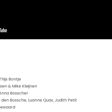
Thijs Bontje
sen & Mike Kleijnen
Anna Bosscher
n den Bossche, Luanne Quax, Judith Petit
llewaard