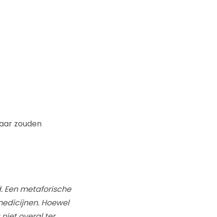
baar zouden
 Een metaforische
edicijnen. Hoewel
niet overal ter