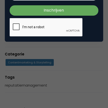
vak. Debora is manager van de communicatie
afdeling bij Aegon Nederland, mede
initiatiefneemster van de Social media club in
Den Haag en moeder van 3. Voor Aegon werkte
Debora oa bij Unilever en Sony.
Categorie
Contentmarketing & Storytelling
Tags
reputatiemanagement