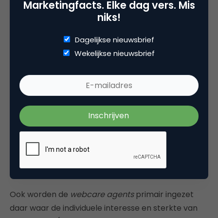
Marketingfacts. Elke dag vers. Mis
‘
forecasts
’ zijn hierdoor accurater.
niks!
Slaat met de introductie van WFM in webcare de
Dagelijkse nieuwsbrief
balans niet door naar een overdreven focus op
Wekelijkse nieuwsbrief
efficiency, zoals in contactcenters nog wel eens
het geval is? Demus geeft aan dat dit zeker bij Ziggo
niet aan de orde is. In het forecasting-proces wordt
ruimte ingebouwd voor het team om pro-actief te
werken. Er is en blijft ruimte om klanten te
verrassen én contacten maximaal uit te nutten. De
afhandeltijd van cases speelt een rol in de
besturing van het team, maar niet in het
beoordelen van webcaremedewerkers.
Ook worden de
webcare agents
primair ingezet
daar waar de individuele interesse en sterkte van