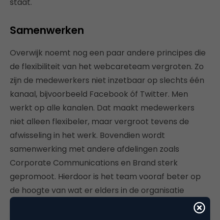
staat.
Samenwerken
Overwijk noemt nog een paar andere principes die
de flexibiliteit van het webcareteam vergroten. Zo
zijn de medewerkers niet inzetbaar op slechts één
kanaal, bijvoorbeeld Facebook óf Twitter. Men
werkt op alle kanalen. Dat maakt medewerkers
niet alleen flexibeler, maar vergroot tevens de
afwisseling in het werk. Bovendien wordt
samenwerking met andere afdelingen zoals
Corporate Communications en Brand sterk
gepromoot. Hierdoor is het team vooraf beter op
de hoogte van wat er elders in de organisatie
speelt, met name op die fronten die tot (social
media) contact kunnen leiden. Zogenaamde