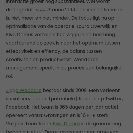
interactie groeit nog substantieel. Wél wordt
duidelijk dat ‘
social
’ anno 2014 een van de kanalen
is, niet meer en niet minder. De focus ligt nu op
optimalisatie van de operatie. Laura Overwijk en
Elvis Demus vertellen hoe Ziggo in de besturing
voortdurend op zoek is naar het optimum tussen
effectiviteit en effiency, de balans tussen
creativiteit en productiviteit. Workforce
management speelt in dit proces een belangrijke
rol.
Ziggo Webcare
bestaat sinds 2009. Men verleent
social service aan (potentiële) klanten op Twitter,
Facebook. Het team is 365 dagen per jaar actief,
opereert vanuit Groningen en is 16 FTE sterk.
Volgens teamleider
Elvis Demus
is de groei er nog
bepaald niet uit. Demus signaleert een groei van