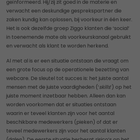
geïnformeerd. Hij/zij zit goed in de materie en
verwacht een deskundige gesprekspartner die
zaken kundig kan oplossen, bij voorkeur in één keer.
Het is ook dezelfde groep Ziggo klanten die ‘social’
in toenemende mate als voorkeurskanaal gebruikt
en verwacht als klant te worden herkend.
Al met al is er een situatie ontstaan die vraagt om
een grote focus op de operationele bezetting van
webcare. De sleutel tot succes is: het juiste aantal
mensen met de juiste vaardigheden (‘
skills
’) op het
juiste moment inzetbaar hebben. Alleen dan kan
worden voorkomen dat er situaties ontstaan
waarin er teveel klanten zijn voor het aantal
beschikbare medewerkers (pieken) of dat er
teveel medewerkers zijn voor het aantal klanten
(dalen). De eerste situatie herbergt risico’s op het