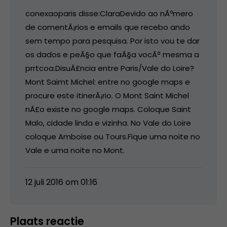
conexaoparis disse:ClaraDevido ao nÃºmero
de comentÃ¡rios e emails que recebo ando
sem tempo para pesquisa. Por isto vou te dar
os dados e peÃ§o que faÃ§a vocÃª mesma a
prrtcoa.DisuÃ£ncia entre Paris/Vale do Loire?
Mont Saimt Michel: entre no google maps e
procure este itinerÃ¡rio. O Mont Saint Michel
nÃ£o existe no google maps. Coloque Saint
Malo, cidade linda e vizinha. No Vale do Loire
coloque Amboise ou Tours.Fique uma noite no
Vale e uma noite no Mont.
12 juli 2016 om 01:16
Plaats reactie