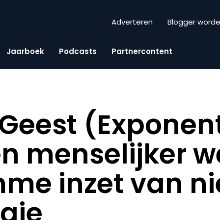
Adverteren
Blogger word
Jaarboek
Podcasts
Partnercontent
 Geest (Exponent
en menselijker w
mme inzet van n
gie