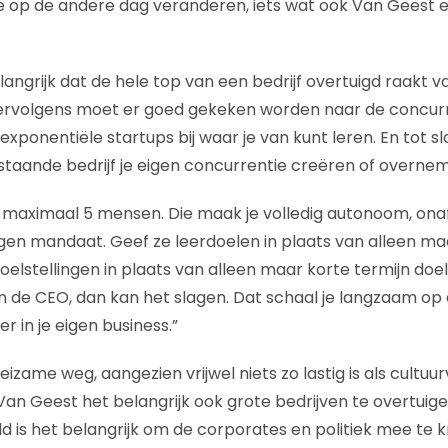
e op de andere dag veranderen, iets wat ook Van Geest e
.
elangrijk dat de hele top van een bedrijf overtuigd raakt
ervolgens moet er goed gekeken worden naar de concurre
 exponentiële startups bij waar je van kunt leren. En tot sl
taande bedrijf je eigen concurrentie creëren of overne
 maximaal 5 mensen. Die maak je volledig autonoom, ona
gen mandaat. Geef ze leerdoelen in plaats van alleen maar
oelstellingen in plaats van alleen maar korte termijn doels
 de CEO, dan kan het slagen. Dat schaal je langzaam op 
r in je eigen business.”
zame weg, aangezien vrijwel niets zo lastig is als cultuu
 Van Geest het belangrijk ook grote bedrijven te overtuigen
 is het belangrijk om de corporates en politiek mee te kri