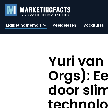
Marketingthema’s
Veelgelezen
Vacatures
Yuri van
Orgs): E
door sli
technolo