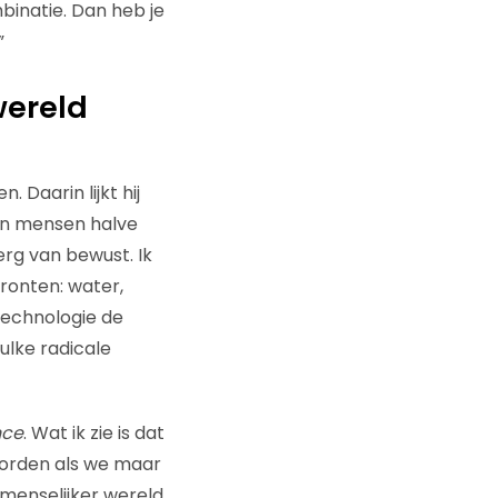
binatie. Dan heb je
”
wereld
 Daarin lijkt hij
van mensen halve
rg van bewust. Ik
fronten: water,
 technologie de
ulke radicale
nce
. Wat ik zie is dat
 worden als we maar
menselijker wereld