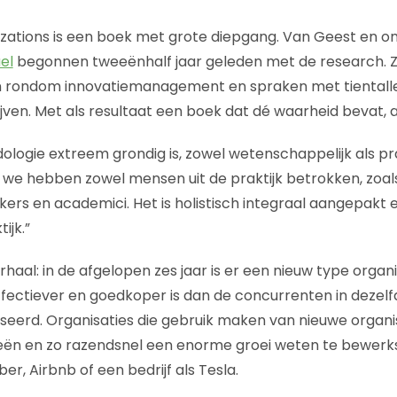
izations is een boek met grote diepgang. Van Geest en 
el
begonnen tweeënhalf jaar geleden met de research. Ze
n rondom innovatiemanagement en spraken met tientall
ven. Met als resultaat een boek dat dé waarheid bevat, 
ogie extreem grondig is, zowel wetenschappelijk als prak
, we hebben zowel mensen uit de praktijk betrokken, zo
kers en academici. Het is holistisch integraal aangepakt 
ijk.”
haal: in de afgelopen zes jaar is er een nieuw type organ
effectiever en goedkoper is dan de concurrenten in dezelf
aniseerd. Organisaties die gebruik maken van nieuwe organ
eën en zo razendsnel een enorme groei weten te bewerks
er, Airbnb of een bedrijf als Tesla.