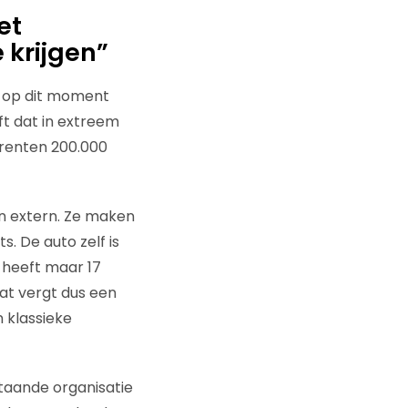
et
 krijgen”
ft op dit moment
ft dat in extreem
rrenten 200.000
en extern. Ze maken
. De auto zelf is
 heeft maar 17
at vergt dus een
 klassieke
taande organisatie