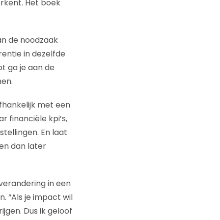
rkent. Het boek
 van de noodzaak
ntie in dezelfde
ot ga je aan de
men.
fhankelijk met een
 financiële kpi’s,
tellingen. En laat
en dan later
rverandering in een
. “Als je impact wil
jgen. Dus ik geloof