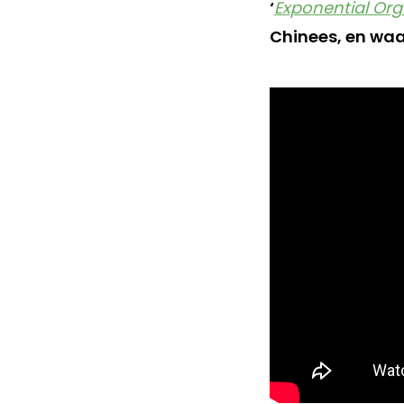
‘
Exponential Org
Chinees, en waa