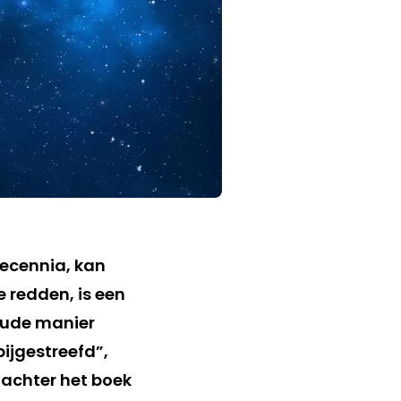
decennia, kan
e redden, is een
 oude manier
bijgestreefd”,
 achter het boek