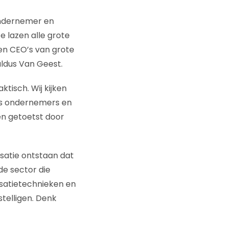
ondernemer en
 lazen alle grote
en CEO’s van grote
aldus Van Geest.
tisch. Wij kijken
als ondernemers en
en getoetst door
isatie ontstaan dat
de sector die
isatietechnieken en
telligen. Denk