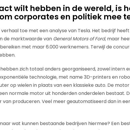
act wilt hebben in de wereld, is h
 om corporates en politiek mee te
jn verhaal toe met een analyse van Tesla. Het bedrijf hee
an de marktwaarde van
General Motors of Ford
, maar hee
e bereiken met maar 6.000 werknemers. Terwijl de concu
hebben.
hebben zich totaal anders georganiseerd, zowel intern 
xponentiële technologie, met name 3D-printers en robots
uter op wielen in plaats van een klassieke auto. De motor
 een normale motor uit honderden onderdelen bestaat. D
r van produceren. Veel meer geautomatiseerd dan in een
, maar wat kunnen bestaande bedrijven hiermee? Een bes