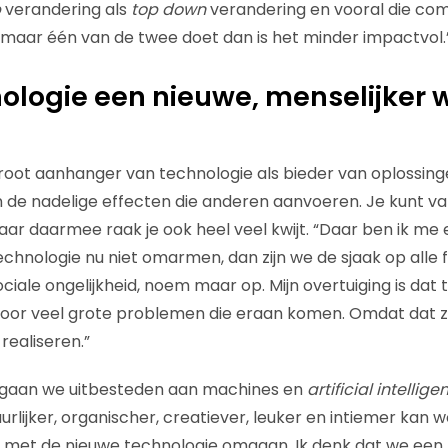
p
verandering als
top down
verandering en vooral die com
e maar één van de twee doet dan is het minder impactvol.
ologie een nieuwe, menselijker 
oot aanhanger van technologie als bieder van oplossingen.
n de nadelige effecten die anderen aanvoeren. Je kunt 
r daarmee raak je ook heel veel kwijt. “Daar ben ik me e
 technologie nu niet omarmen, dan zijn we de sjaak op alle 
ociale ongelijkheid, noem maar op. Mijn overtuiging is dat
 voor veel grote problemen die eraan komen. Omdat dat z
realiseren.”
n gaan we uitbesteden aan machines en
artificial intellige
urlijker, organischer, creatiever, leuker en intiemer kan
r met de nieuwe technologie omgaan. Ik denk dat we een 