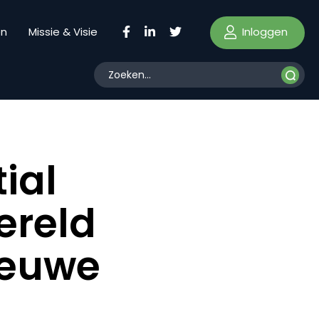
Inloggen
en
Missie & Visie
ial
ereld
ieuwe