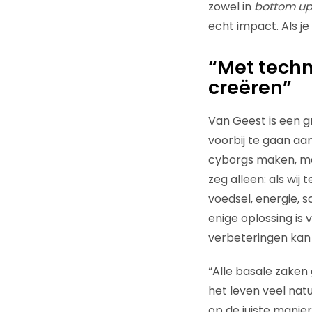
zowel in
bottom u
echt impact. Als j
“Met techn
creëren”
Van Geest is een gr
voorbij te gaan aa
cyborgs maken, maa
zeg alleen: als wij
voedsel, energie, s
enige oplossing is
verbeteringen kan 
“Alle basale zake
het leven veel natu
op de juiste manie