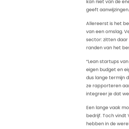
kan niet van de en
geeft aanwijzingen
Allereerst is het b
van een omslag. V
sector: zitten daar
randen van het bes
“Lean startups van
eigen budget en ei
dus lange termijn d
ze rapporteren aan
integreer je dat wee
Een lange vaak moei
bedrijf. Toch vindt
hebben in de wereld