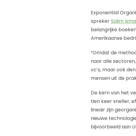
Exponential Organ
spreker
Salim Isma
belangrijke boeke
Amerikaanse bedrij
“Omdat de methodol
naar alle sectoren
vc’s, maar ook den
mensen uit de prakt
De kern van het ver
tien keer sneller, 
lineair zijn georg
nieuwe technologi
bijvoorbeeld aan Ub